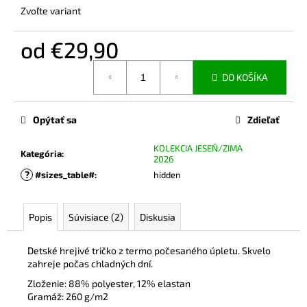
č
Zvoľte variant
a
m
od
€29,90
e
Jednotková
DO KOŠÍKA
cena:
MIKINA
NA
DOJČENIE
Opýtať sa
Zdieľať
MAGNETIC
PINK
KOLEKCIA JESEŇ/ZIMA
€65
Kategória
:
2026
?
#sizes_table#
:
hidden
Popis
Súvisiace (2)
Diskusia
Detské hrejivé tričko z termo počesaného úpletu. Skvelo
zahreje počas chladných dní.
Zloženie: 88% polyester, 12% elastan
Gramáž: 260 g/m2