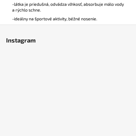
-látka je priedušná, odvádza vlhkosť, absorbuje málo vody
a rýchlo schne.
-ideálny na športové aktivity, béžné nosenie.
Z
á
Instagram
p
ä
t
i
e