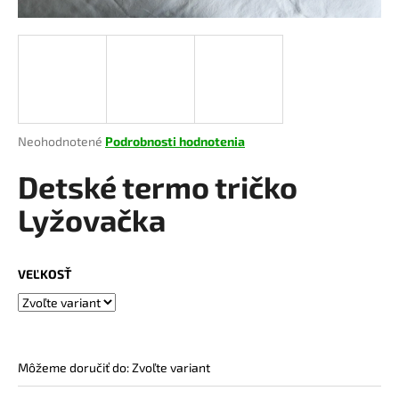
á
j
s
ť
?
Priemerné
Neohodnotené
Podrobnosti hodnotenia
hodnotenie
produktu
Detské termo tričko
je
HĽADAŤ
0,0
Lyžovačka
z
5
hviezdičiek.
VEĽKOSŤ
O
d
p
o
r
Môžeme doručiť do:
Zvoľte variant
ú