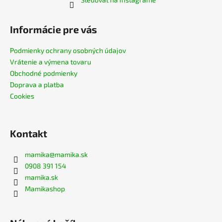
č
a
m
Informácie pre vás
e
Podmienky ochrany osobných údajov
Vrátenie a výmena tovaru
BAMBUSOVÉ
TRIČKO
Obchodné podmienky
NA
Doprava a platba
DOJČENIE
Cookies
ROSE
NUDE
€44,90
Kontakt
mamika
@
mamika.sk
0908 391 154
mamika.sk
Mamikashop