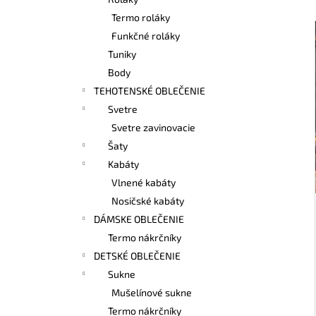
BAMBUSOVÉ TIELKO NA DOJČENIE
LATTE
Termo roláky
€42,90
Funkčné roláky
Tuniky
Body
TEHOTENSKÉ OBLEČENIE
Svetre
Svetre zavinovacie
Šaty
Kabáty
Vlnené kabáty
Nosičské kabáty
DÁMSKE OBLEČENIE
Termo nákrčníky
DETSKÉ OBLEČENIE
Sukne
Mušelínové sukne
Termo nákrčníky