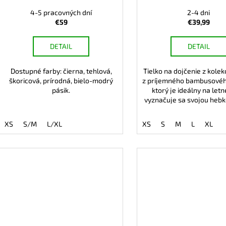
4-5 pracovných dní
2-4 dni
€59
€39,99
DETAIL
DETAIL
Dostupné farby: čierna, tehlová,
Tielko na dojčenie z kolek
škoricová, prírodná, bielo-modrý
z príjemného bambusovéh
pásik.
ktorý je ideálny na letn
vyznačuje sa svojou he
XS
S/M
L/XL
XS
S
M
L
XL