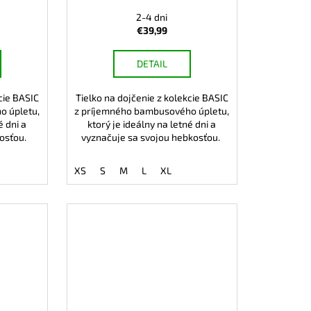
2-4 dni
€39,99
DETAIL
cie BASIC
Tielko na dojčenie z kolekcie BASIC
o úpletu,
z príjemného bambusového úpletu,
é dni a
ktorý je ideálny na letné dni a
bkosťou.
vyznačuje sa svojou hebkosťou.
XS
S
M
L
XL