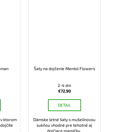
Woman
Šaty na dojčenie Mentol Flowers
2-4 dni
€72,90
DETAIL
, v ktorom
Dámske letné šaty s mušelínovou
dojčíte
sukňou vhodné pre tehotné aj
dojčiace mamičky.