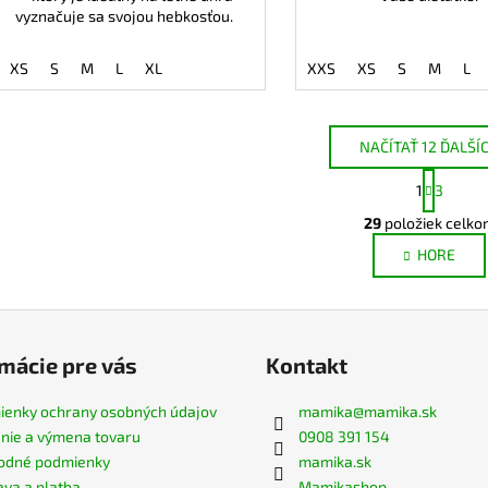
vyznačuje sa svojou hebkosťou.
XS
S
M
L
XL
XXS
XS
S
M
L
NAČÍTAŤ 12 ĎALŠÍ
S
1
3
t
O
r
29
položiek celko
v
á
HORE
l
n
k
á
o
d
v
a
a
c
mácie pre vás
Kontakt
n
i
i
e
e
enky ochrany osobných údajov
mamika
@
mamika.sk
p
nie a výmena tovaru
0908 391 154
r
odné podmienky
mamika.sk
v
va a platba
Mamikashop