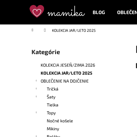
K
Prejsť
na
o
BLOG
OBLEČEN
obsah
Späť
Späť
š
do
do
í
Domov
KOLEKCIA JAR/LETO 2025
k
obchodu
obchodu
B
o
Kategórie
Preskočiť
č
kategórie
n
KOLEKCIA JESEŇ/ZIMA 2026
ý
KOLEKCIA JAR/LETO 2025
p
OBLEČENIE NA DOJČENIE
a
Tričká
n
Šaty
e
Tielka
l
Topy
Nočné košele
Mikiny
Roláky