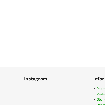
Z
á
Instagram
Infor
p
ä
Podmi
t
Vráte
i
Obch
Dopra