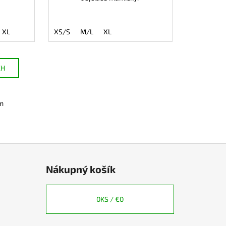
XL
XS/S
M/L
XL
CH
m
Nákupný košík
0
KS /
€0