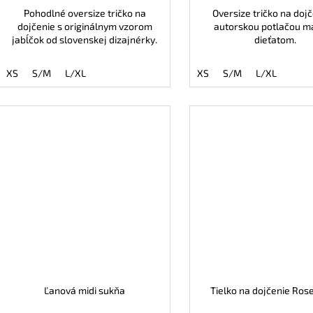
Pohodlné oversize tričko na
Oversize tričko na dojč
dojčenie s originálnym vzorom
autorskou potlačou m
jabĺčok od slovenskej dizajnérky.
dieťatom.
XS
S/M
L/XL
XS
S/M
L/XL
Ľanová midi sukňa
Tielko na dojčenie Ros