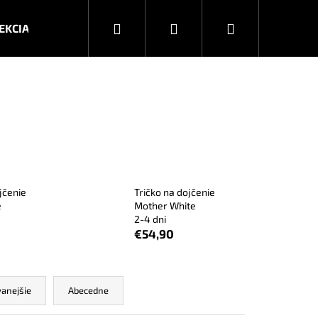
Hľadať
Prihlásenie
Nákupný
EKCIA JESEŇ/ZIMA 2026
KOLEKCIA JAR/LETO 2025
košík
jčenie
Tričko na dojčenie
e
Mother White
2-4 dni
€54,90
Nasledujúce
anejšie
Abecedne