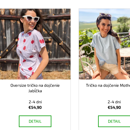
ZAVINOVACÍ NOSIČSKÝ A TEHOTENSKÝ
BAMBUSOVÉ TRI
e
V
SVETER
NUDE
n
ý
€72,90
€44,90
i
p
e
i
p
s
r
p
o
r
d
o
u
d
k
u
t
k
Oversize tričko na dojčenie
Tričko na dojčenie Moth
o
t
Jabĺčka
v
o
2-4 dni
2-4 dni
v
€54,90
€54,90
DETAIL
DETAIL