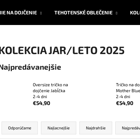
IE NA DOJČENIE
TEHOTENSKÉ OBLEČENIE
KOL
Čo potrebujete nájsť?
KOLEKCIA JAR/LETO 2025
HĽADAŤ
Najpredávanejšie
Oversize tričko na
Tričko na do
Odporúčame
dojčenie Jabĺčka
Mother Blu
2-4 dni
2-4 dni
€54,90
€54,90
R
a
Odporúčame
Najlacnejšie
Najdrahšie
Najpredáv
d