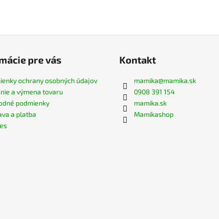
mácie pre vás
Kontakt
enky ochrany osobných údajov
mamika
@
mamika.sk
nie a výmena tovaru
0908 391 154
odné podmienky
mamika.sk
va a platba
Mamikashop
es