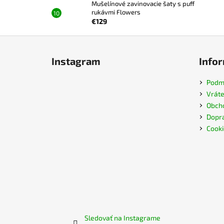
Mušelínové zavinovacie šaty s puff
rukávmi Flowers
€129
Z
á
Instagram
Infor
p
ä
Podmi
t
Vráte
i
Obch
e
Dopra
Cooki
Sledovať na Instagrame