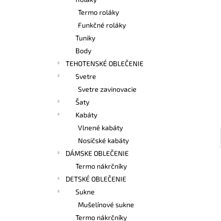
BAMBUSOVÉ TIELKO NA DOJČENIE
LATTE
Termo roláky
€42,90
Funkčné roláky
Tuniky
Body
TEHOTENSKÉ OBLEČENIE
Svetre
Svetre zavinovacie
Šaty
Kabáty
Vlnené kabáty
Nosičské kabáty
DÁMSKE OBLEČENIE
Termo nákrčníky
DETSKÉ OBLEČENIE
Sukne
Mušelínové sukne
Termo nákrčníky