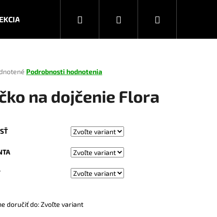
Hľadať
Prihlásenie
Nákupný
EKCIA JESEŇ/ZIMA 2026
KOLEKCIA JAR/LETO 2025
košík
rné
dnotené
Podrobnosti hodnotenia
enie
tu
ičko na dojčenie Flora
SŤ
čiek.
NTA
V
Nasledujúce
 doručiť do:
Zvoľte variant