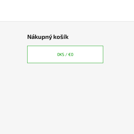
Nákupný košík
0
KS /
€0