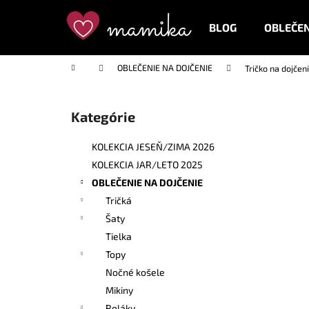
K
Prejsť
na
o
BLOG
OBLEČEN
obsah
Späť
Späť
š
do
do
í
Domov
OBLEČENIE NA DOJČENIE
Tričko na dojčen
k
obchodu
obchodu
B
o
Kategórie
Preskočiť
č
kategórie
n
KOLEKCIA JESEŇ/ZIMA 2026
ý
KOLEKCIA JAR/LETO 2025
p
OBLEČENIE NA DOJČENIE
a
Tričká
n
Šaty
e
Tielka
l
Topy
Nočné košele
Mikiny
Roláky