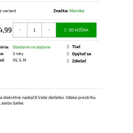
ČKO NA DOJČENIE ROSE
e variant
Značka:
Mamika
4,99
DO KOŠÍKA
otková
Tlač
ória
:
Oblečenie na dojčenie
ka
:
2 roky
Opýtať sa
sť
:
XS, S, M
Zdieľať
a diskrétne nadojčiť Vaše dieťatko. Vďaka prestrihu
, alebo šatke.