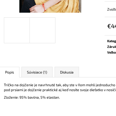
ZAVINOVACÍ NOSIČSKÝ A TEHOTENSKÝ
BAMBUSOVÉ TRI
SVETER
NUDE
Zvoľt
€72,90
€44,90
€4
Jedn
cena:
Kateg
Záru
Veľko
Popis
Súvisiace (1)
Diskusia
Tričko na dojčenie je navrhnuté tak, aby ste v ňom mohli jednoducho 
pod prsiami je dojčenie praktické aj keď nosíte svoje dieťatko v nosiči
Zloženie: 95% bavlna, 5% elastan.