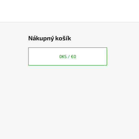
Nákupný košík
0
KS /
€0