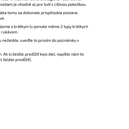
stiam je vhodné aj pre ľudí s citlivou pokožkou.
 vďaka tomu sa dokonale prispôsobia postave.
tve.
ušijeme s krátkym (v ponuke máme 2 typy krátkych
ým rukávom.
ju neželáte, uveďte to prosím do poznámky v
Ak si želáte predĺžiť kojo diel, napíšte nám to
l želáte predĺžiť).