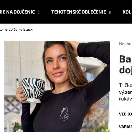
IE NA DOJČENIE
TEHOTENSKÉ OBLEČENIE
KOL
o na dojčenie Black
Čo potrebujete nájsť?
Prieme
Neoho
hodnot
produk
HĽADAŤ
Ba
je
0,0
do
z
5
Odporúčame
hviezdi
Tričko
výber
rukáv
VEĽKO
VARIA