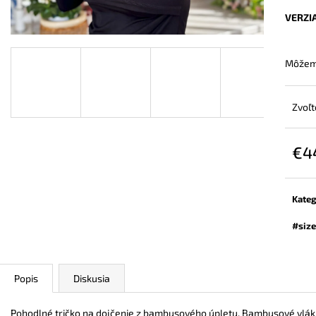
ZAVINOVACÍ NOSIČSKÝ A TEHOTENSKÝ
BAMBUSOVÉ TRI
SVETER
NUDE
VERZI
€72,90
€44,90
Môžeme
Zvoľt
€4
Jedn
cena:
Kateg
#size
Popis
Diskusia
Pohodlné tričko na dojčenie z bambusového úpletu. Bambusové vlák