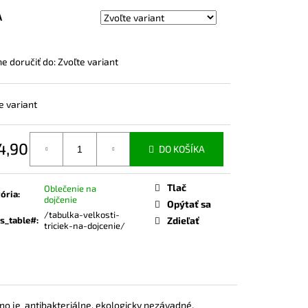
ČKO NA DOJČENIE ROSE
A
 doručiť do:
Zvoľte variant
e variant
4,90
DO KOŠÍKA
otková
Tlač
Oblečenie na
ória
:
dojčenie
Opýtať sa
/tabulka-velkosti-
s_table#
:
Zdieľať
triciek-na-dojcenie/
no je
antibakteriálne, ekologicky nezávadné,