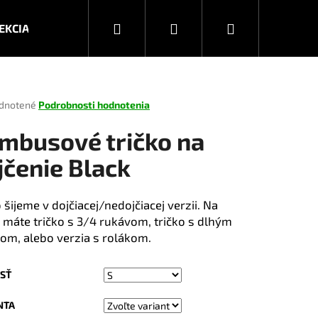
Hľadať
Prihlásenie
Nákupný
EKCIA JESEŇ/ZIMA 2026
KOLEKCIA JAR/LETO 2025
košík
rné
dnotené
Podrobnosti hodnotenia
enie
tu
mbusové tričko na
jčenie Black
čiek.
 šijeme v dojčiacej/nedojčiacej verzii. Na
 máte tričko s 3/4 rukávom, tričko s dlhým
om, alebo verzia s rolákom.
SŤ
Nasledujúce
NTA