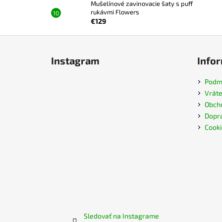
Mušelínové zavinovacie šaty s puff
rukávmi Flowers
€129
Z
á
Instagram
Infor
p
ä
Podmi
t
Vráte
i
Obch
e
Dopra
Cooki
Sledovať na Instagrame