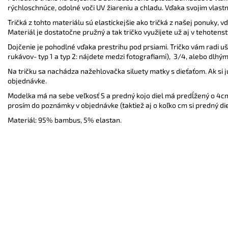
rýchloschnúce, odolné voči UV žiareniu a chladu. Vďaka svojim vlastno
Tričká z tohto materiálu sú elastickejšie ako tričká z našej ponuky,
Materiál je dostatočne pružný a tak tričko využijete už aj v tehotens
Dojčenie je pohodlné vďaka prestrihu pod prsiami. Tričko vám radi 
rukávov- typ 1 a typ 2: nájdete medzi fotografiami), 3/4, alebo dlh
Na tričku sa nachádza nažehlovačka siluety matky s dieťaťom. Ak si 
objednávke.
Modelka má na sebe veľkosť S a predný kojo diel má predĺžený o 4cm. 
prosím do poznámky v objednávke (taktiež aj o koľko cm si predný die
Materiál: 95% bambus, 5% elastan.