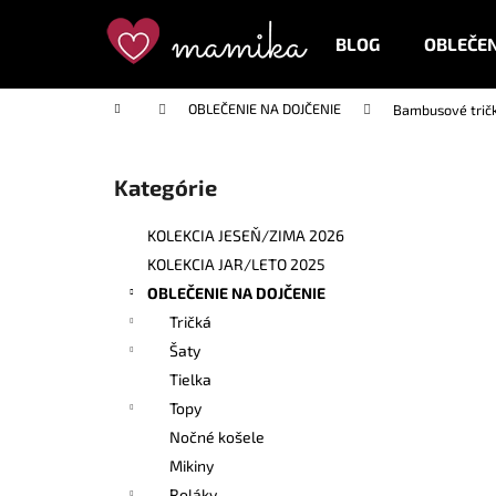
K
Prejsť
na
o
BLOG
OBLEČEN
obsah
Späť
Späť
š
do
do
í
Domov
OBLEČENIE NA DOJČENIE
Bambusové tričk
k
obchodu
obchodu
B
o
Kategórie
Preskočiť
č
kategórie
n
KOLEKCIA JESEŇ/ZIMA 2026
ý
KOLEKCIA JAR/LETO 2025
p
OBLEČENIE NA DOJČENIE
a
Tričká
n
Šaty
e
Tielka
l
Topy
Nočné košele
Mikiny
Roláky