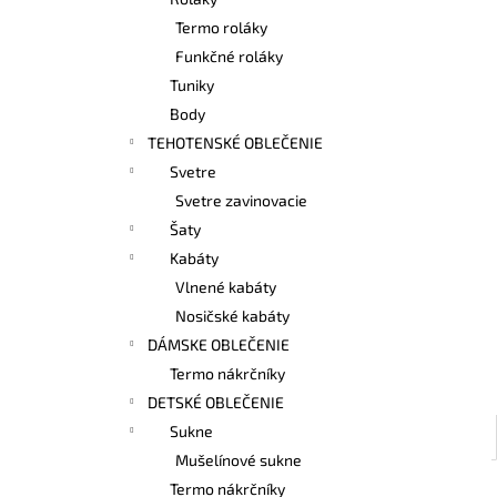
BAMBUSOVÉ TIELKO NA DOJČENIE
LATTE
Termo roláky
€42,90
Funkčné roláky
Tuniky
Body
TEHOTENSKÉ OBLEČENIE
Svetre
Svetre zavinovacie
Šaty
Kabáty
Vlnené kabáty
Nosičské kabáty
DÁMSKE OBLEČENIE
Termo nákrčníky
DETSKÉ OBLEČENIE
Sukne
Mušelínové sukne
Termo nákrčníky