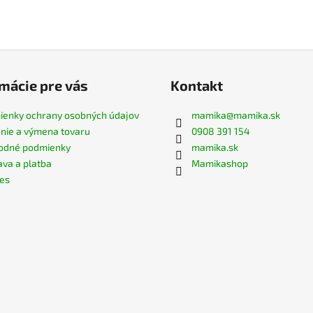
mácie pre vás
Kontakt
enky ochrany osobných údajov
mamika
@
mamika.sk
nie a výmena tovaru
0908 391 154
odné podmienky
mamika.sk
va a platba
Mamikashop
es