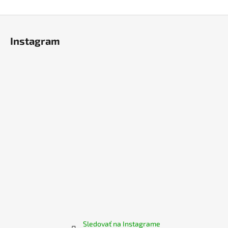
Z
á
Instagram
p
ä
t
i
e
Sledovať na Instagrame