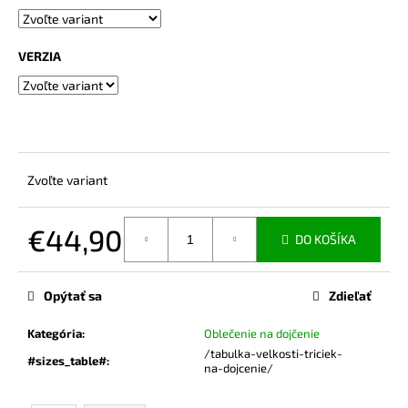
č
a
m
VERZIA
e
TRIČKO
NA
DOJČENIE
FLORA
Zvoľte variant
€44,99
€44,90
DO KOŠÍKA
Jednotková
cena:
Opýtať sa
Zdieľať
Kategória
:
Oblečenie na dojčenie
/tabulka-velkosti-triciek-
#sizes_table#
:
na-dojcenie/