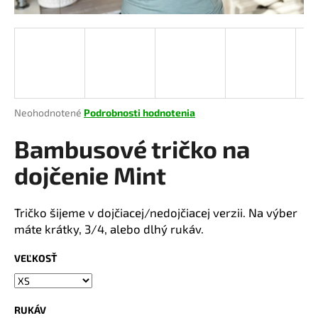
á
j
s
ť
?
Priemerné
Neohodnotené
Podrobnosti hodnotenia
hodnotenie
produktu
Bambusové tričko na
je
HĽADAŤ
0,0
dojčenie Mint
z
5
hviezdičiek.
Tričko šijeme v dojčiacej/nedojčiacej verzii. Na výber
O
máte krátky, 3/4, alebo dlhý rukáv.
d
p
VEĽKOSŤ
o
r
ú
RUKÁV