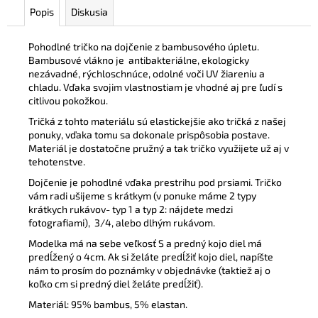
Popis
Diskusia
Pohodlné tričko na dojčenie z bambusového úpletu.
Bambusové vlákno je
antibakteriálne, ekologicky
nezávadné, rýchloschnúce, odolné voči UV žiareniu a
chladu. Vďaka svojim vlastnostiam je vhodné aj pre ľudí s
citlivou pokožkou.
Tričká z tohto materiálu sú elastickejšie ako tričká z našej
ponuky, vďaka tomu sa dokonale prispôsobia postave.
Materiál je dostatočne pružný a tak tričko využijete už aj v
tehotenstve.
Dojčenie je pohodlné vďaka prestrihu pod prsiami. Tričko
vám radi ušijeme s krátkym (v ponuke máme 2 typy
krátkych rukávov- typ 1 a typ 2: nájdete medzi
fotografiami), 3/4, alebo dlhým rukávom.
Modelka má na sebe veľkosť S a predný kojo diel má
predĺžený o 4cm. Ak si želáte predĺžiť kojo diel, napíšte
nám to prosím do poznámky v objednávke (taktiež aj o
koľko cm si predný diel želáte predĺžiť).
Materiál: 95% bambus, 5% elastan.