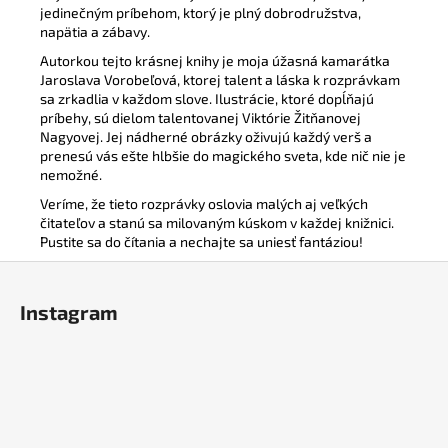
jedinečným príbehom, ktorý je plný dobrodružstva,
napätia a zábavy.
Autorkou tejto krásnej knihy je moja úžasná kamarátka
Jaroslava Vorobeľová, ktorej talent a láska k rozprávkam
sa zrkadlia v každom slove. Ilustrácie, ktoré dopĺňajú
príbehy, sú dielom talentovanej Viktórie Žitňanovej
Nagyovej. Jej nádherné obrázky oživujú každý verš a
prenesú vás ešte hlbšie do magického sveta, kde nič nie je
nemožné.
Veríme, že tieto rozprávky oslovia malých aj veľkých
čitateľov a stanú sa milovaným kúskom v každej knižnici.
Pustite sa do čítania a nechajte sa uniesť fantáziou!
Z
á
Instagram
p
ä
t
i
e