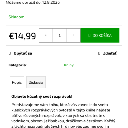
č
Môžeme doručiť do:
12.8.2026
a
m
Skladom
e
€14,99
DO KOŠÍKA
BAMBUSOVÉ
TRIČKO
Jednotková
NA
cena:
DOJČENIE
Opýtať sa
Zdieľať
LATTE
€44,90
Kategória
:
Knihy
Popis
Diskusia
Objavte kúzelný svet rozprávok!
Predstavujeme vám knihu, ktorá vás zavedie do sveta
klasických rozprávkových bytostí! V tejto knihe nájdete
päť veršovaných rozprávok, v ktorých sa stretnete s
vodníkom, obrom, ježibabkou, dráčikom a čertíkom. Každý
z týchto nezabudnuteľných hrdinov vás zaujme svojím