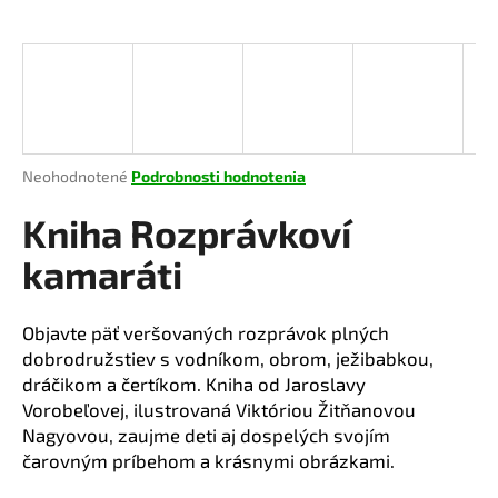
á
j
s
ť
?
Priemerné
Neohodnotené
Podrobnosti hodnotenia
hodnotenie
produktu
Kniha Rozprávkoví
je
HĽADAŤ
0,0
kamaráti
z
5
hviezdičiek.
Objavte päť veršovaných rozprávok plných
O
dobrodružstiev s vodníkom, obrom, ježibabkou,
d
dráčikom a čertíkom. Kniha od Jaroslavy
p
Vorobeľovej, ilustrovaná Viktóriou Žitňanovou
o
Nagyovou, zaujme deti aj dospelých svojím
r
čarovným príbehom a krásnymi obrázkami.
ú