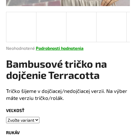
á
j
s
ť
?
Priemerné
Neohodnotené
Podrobnosti hodnotenia
hodnotenie
produktu
Bambusové tričko na
je
HĽADAŤ
0,0
dojčenie Terracotta
z
5
hviezdičiek.
Tričko šijeme v dojčiacej/nedojčiacej verzii. Na výber
O
máte verziu tričko/rolák.
d
p
VEĽKOSŤ
o
r
ú
RUKÁV