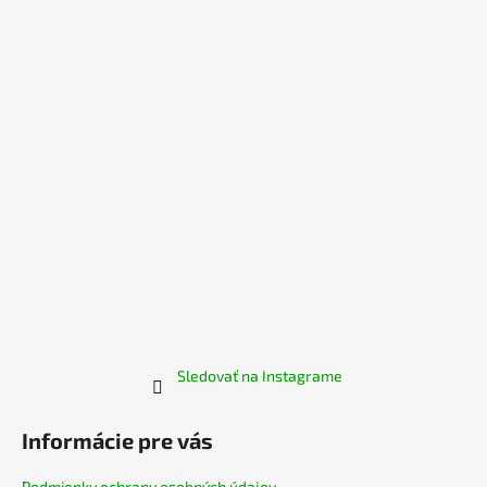
ä
t
i
e
Sledovať na Instagrame
Informácie pre vás
Podmienky ochrany osobných údajov