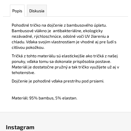
Popis
Diskusia
Pohodlné tričko na dojčenie z bambusového úpletu.
Bambusové vlákno je
antibakteriálne, ekologicky
nezávadné, rýchloschnúce, odolné voči UV žiareniu a
chladu. Vďaka svojim vlastnostiam je vhodné aj pre ľudí s
citlivou pokožkou.
Tričká z tohto materiálu sú elastickejšie ako tričká z našej
ponuky, vďaka tomu sa dokonale prispôsobia postave.
Materiál je dostatočne pružný a tak tričko využijete už aj v
tehotenstve.
Dojčenie je pohodlné vďaka prestrihu pod prsiami.
Materiál: 95% bambus, 5% elastan.
Z
á
Instagram
p