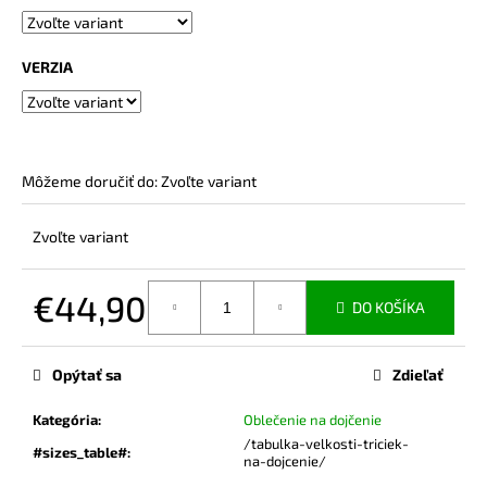
č
a
m
VERZIA
e
BAMBUSOVÉ
TRIČKO
NA
Môžeme doručiť do:
Zvoľte variant
DOJČENIE
ROSE
NUDE
Zvoľte variant
€44,90
€44,90
DO KOŠÍKA
Jednotková
cena:
Opýtať sa
Zdieľať
Kategória
:
Oblečenie na dojčenie
/tabulka-velkosti-triciek-
#sizes_table#
:
na-dojcenie/