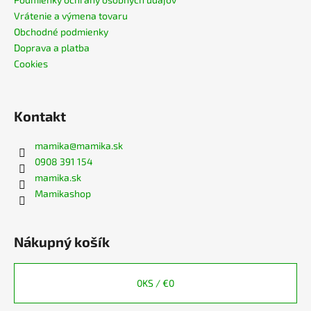
Vrátenie a výmena tovaru
Obchodné podmienky
Doprava a platba
Cookies
Kontakt
mamika
@
mamika.sk
0908 391 154
mamika.sk
Mamikashop
Nákupný košík
0
KS /
€0