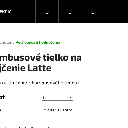
Hľadať
Prihlásenie
Nákupný
EKCIA JESEŇ/ZIMA 2026
KOLEKCIA JAR/LETO 2025
košík
rné
dnotené
Podrobnosti hodnotenia
enie
tu
mbusové tielko na
jčenie Latte
čiek.
o na dojčenie z bambusového úpletu.
SŤ
A
Nasledujúce