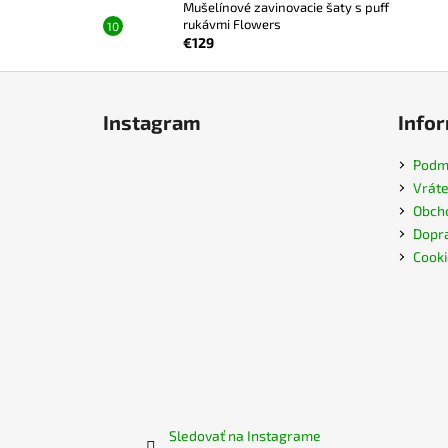
Mušelínové zavinovacie šaty s puff
rukávmi Flowers
€129
Z
á
Instagram
Infor
p
ä
Podmi
t
Vráte
i
Obch
e
Dopra
Cooki
Sledovať na Instagrame