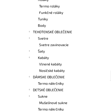
BAMBUSOVÉ TIELKO NA DOJČENIE
LATTE
Termo roláky
€42,90
Funkčné roláky
Tuniky
Body
TEHOTENSKÉ OBLEČENIE
Svetre
Svetre zavinovacie
Šaty
Kabáty
Vlnené kabáty
Nosičské kabáty
DÁMSKE OBLEČENIE
Termo nákrčníky
DETSKÉ OBLEČENIE
Sukne
Mušelínové sukne
Termo nákrčníky