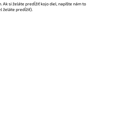
Ak si želáte predĺžiť kojo diel, napíšte nám to
l želáte predĺžiť).