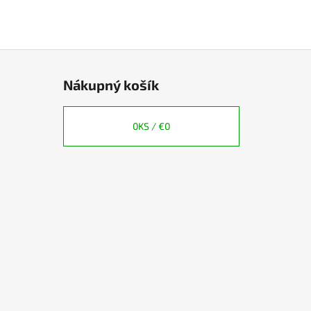
Nákupný košík
0
KS /
€0