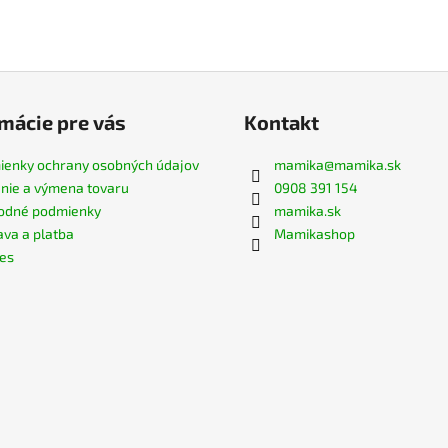
mácie pre vás
Kontakt
enky ochrany osobných údajov
mamika
@
mamika.sk
nie a výmena tovaru
0908 391 154
odné podmienky
mamika.sk
va a platba
Mamikashop
es