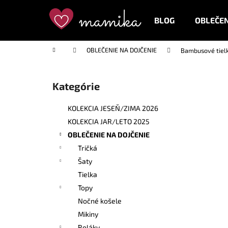
K
Prejsť
na
o
BLOG
OBLEČEN
obsah
Späť
Späť
š
do
do
í
Domov
OBLEČENIE NA DOJČENIE
Bambusové tielk
k
obchodu
obchodu
B
o
Kategórie
Preskočiť
č
kategórie
n
KOLEKCIA JESEŇ/ZIMA 2026
ý
KOLEKCIA JAR/LETO 2025
p
OBLEČENIE NA DOJČENIE
a
Tričká
n
Šaty
e
Tielka
l
Topy
Nočné košele
Mikiny
Roláky