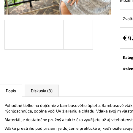
Môžeme
ZAVINOVACÍ NOSIČSKÝ A TEHOTENSKÝ
BAMBUSOVÉ TRI
SVETER
NUDE
€72,90
€44,90
Zvoľt
€4
Jedn
cena:
Kateg
#size
Popis
Diskusia (3)
Pohodlné tielko na dojčenie z bambusového úpletu. Bambusové vlák
rýchloschnúce, odolné voči UV žiareniu a chladu. Vďaka svojim vlastno
Materiál je dostatočne pružný a tak tričko využijete už aj v tehotens
Vďaka prestrihu pod prsiami je dojčenie praktické aj keď nosíte svoje 