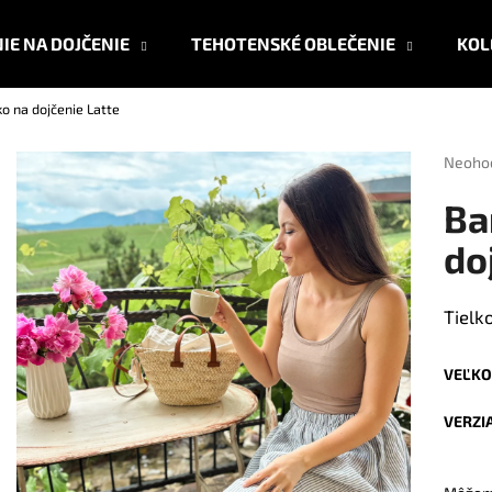
IE NA DOJČENIE
TEHOTENSKÉ OBLEČENIE
KOL
o na dojčenie Latte
Čo potrebujete nájsť?
Prieme
Neoho
hodnot
produk
HĽADAŤ
Ba
je
0,0
do
z
5
Odporúčame
hviezdi
Tielk
VEĽKO
VERZI