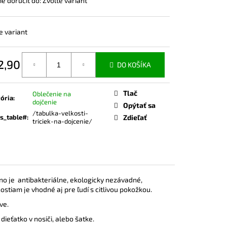
 doručiť do:
Zvoľte variant
ČKO NA DOJČENIE ROSE
e variant
2,90
DO KOŠÍKA
otková
Tlač
Oblečenie na
ória
:
dojčenie
Opýtať sa
/tabulka-velkosti-
s_table#
:
Zdieľať
triciek-na-dojcenie/
no je
antibakteriálne, ekologicky nezávadné,
stiam je vhodné aj pre ľudí s citlivou pokožkou.
tve.
dieťatko v nosiči, alebo šatke.