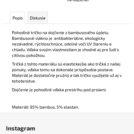
Popis
Diskusia
Pohodlné tričko na dojčenie z bambusového úpletu.
Bambusové vlákno je
antibakteriálne, ekologicky
nezávadné, rýchloschnúce, odolné voči UV žiareniu a
chladu. Vďaka svojim vlastnostiam je vhodné aj pre ľudí s
citlivou pokožkou.
Tričká z tohto materiálu sú elastickejšie ako tričká z našej
ponuky, vďaka tomu sa dokonale prispôsobia postave.
Materiál je dostatočne pružný a tak tričko využijete už aj v
tehotenstve.
Dojčenie je pohodlné vďaka prestrihu pod prsiami.
Materiál: 95% bambus, 5% elastan.
Z
á
Instagram
p