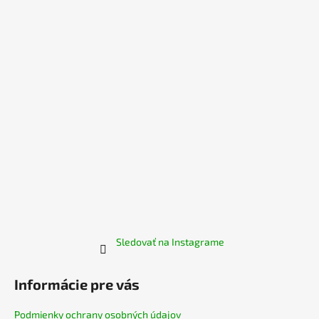
ä
t
i
e
Sledovať na Instagrame
Informácie pre vás
Podmienky ochrany osobných údajov