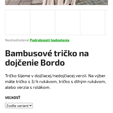
á
j
s
ť
?
Priemerné
Neohodnotené
Podrobnosti hodnotenia
hodnotenie
produktu
Bambusové tričko na
je
HĽADAŤ
0,0
dojčenie Bordo
z
5
hviezdičiek.
Tričko šijeme v dojčiacej/nedojčiacej verzii. Na výber
O
máte tričko s 3/4 rukávom, tričko s dlhým rukávom,
d
alebo verzia s rolákom.
p
o
VEĽKOSŤ
r
ú