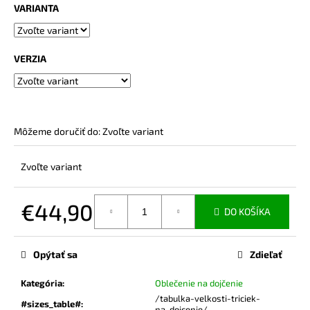
č
VARIANTA
a
m
e
VERZIA
BAMBUSOVÉ
TRIČKO
NA
DOJČENIE
Môžeme doručiť do:
Zvoľte variant
ROSE
NUDE
Zvoľte variant
€44,90
€44,90
DO KOŠÍKA
Jednotková
cena:
Opýtať sa
Zdieľať
Kategória
:
Oblečenie na dojčenie
/tabulka-velkosti-triciek-
#sizes_table#
:
na-dojcenie/