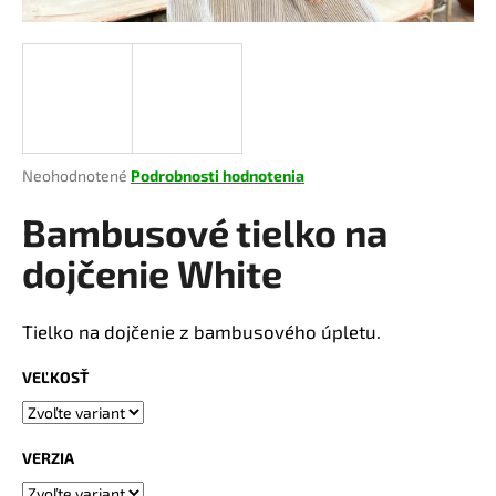
á
j
s
ť
?
Priemerné
Neohodnotené
Podrobnosti hodnotenia
hodnotenie
produktu
Bambusové tielko na
je
HĽADAŤ
0,0
dojčenie White
z
5
hviezdičiek.
Tielko na dojčenie z bambusového úpletu.
O
d
VEĽKOSŤ
p
o
r
VERZIA
ú