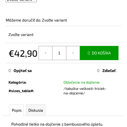
č
a
m
e
Môžeme doručiť do:
Zvoľte variant
Zvoľte variant
MIKINA
NA
DOJČENIE
€42,90
BEIGE
DO KOŠÍKA
€74,90
Jednotková
cena:
Opýtať sa
Zdieľať
Kategória
:
Oblečenie na dojčenie
/tabulka-velkosti-triciek-
#sizes_table#
:
na-dojcenie/
Popis
Diskusia
Pohodlné tielko na dojčenie z bambusového úpletu.