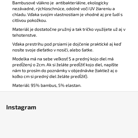
Bambusové vlákno je
antibakteriálne, ekologicky
nezávadné, rýchloschnúce, odolné voči UV žiareniu a
chladu. Vďaka svojim vlastnostiam je vhodné aj pre ľudí s
citlivou pokožkou.
Materiál je dostatočne pružný a tak tričko využijete už aj v
tehotenstve.
Vďaka prestrihu pod prsiami je dojčenie praktické aj keď
nosíte svoje dieťatko v nosiči, alebo šatke.
Modelka má na sebe veľkosť S a predný kojo diel má
predĺžený o 2cm. Ak si želáte predĺžiť kojo diel, napíšte
nám to prosím do poznámky v objednávke (taktiež aj o
koľko cm si predný diel želáte predĺžiť).
Materiál: 95% bambus, 5% elastan.
Z
á
Instagram
p
ä
t
i