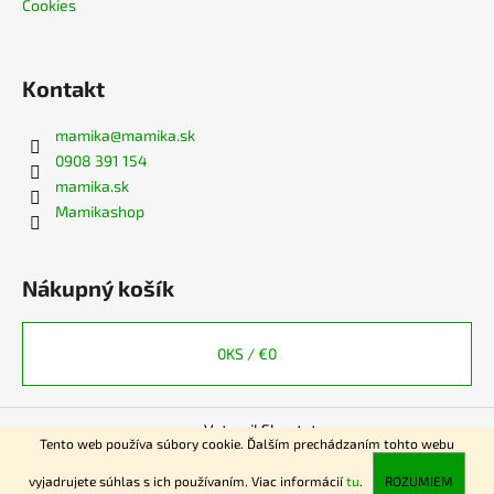
Cookies
Kontakt
mamika
@
mamika.sk
0908 391 154
mamika.sk
Mamikashop
Nákupný košík
0
KS /
€0
Vytvoril Shoptet
Tento web používa súbory cookie. Ďalším prechádzaním tohto webu
Copyright 2026
www.mamika.sk
. Všetky práva vyhradené.
vyjadrujete súhlas s ich používaním. Viac informácií
tu
.
ROZUMIEM