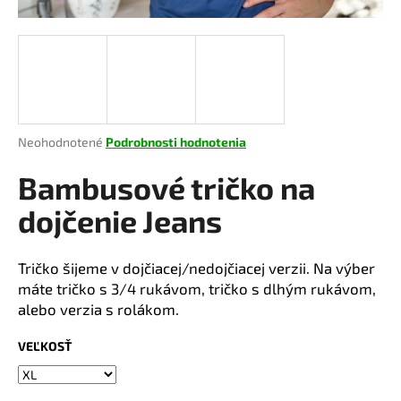
á
j
s
ť
?
Priemerné
Neohodnotené
Podrobnosti hodnotenia
hodnotenie
produktu
Bambusové tričko na
je
HĽADAŤ
0,0
dojčenie Jeans
z
5
hviezdičiek.
Tričko šijeme v dojčiacej/nedojčiacej verzii. Na výber
O
máte tričko s 3/4 rukávom, tričko s dlhým rukávom,
d
alebo verzia s rolákom.
p
o
VEĽKOSŤ
r
ú