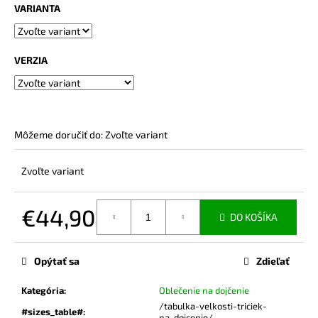
č
VARIANTA
a
m
e
VERZIA
MIKINA
NA
DOJČENIE
MAGNETIC
Môžeme doručiť do:
Zvoľte variant
PINK
€65
Zvoľte variant
€44,90
DO KOŠÍKA
Jednotková
cena:
Opýtať sa
Zdieľať
Kategória
:
Oblečenie na dojčenie
/tabulka-velkosti-triciek-
#sizes_table#
:
na-dojcenie/