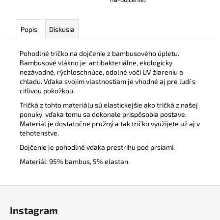
Popis
Diskusia
Pohodlné tričko na dojčenie z bambusového úpletu.
Bambusové vlákno je
antibakteriálne, ekologicky
nezávadné, rýchloschnúce, odolné voči UV žiareniu a
chladu. Vďaka svojim vlastnostiam je vhodné aj pre ľudí s
citlivou pokožkou.
Tričká z tohto materiálu sú elastickejšie ako tričká z našej
ponuky, vďaka tomu sa dokonale prispôsobia postave.
Materiál je dostatočne pružný a tak tričko využijete už aj v
tehotenstve.
Dojčenie je pohodlné vďaka prestrihu pod prsiami.
Materiál: 95% bambus, 5% elastan.
Z
á
Instagram
p