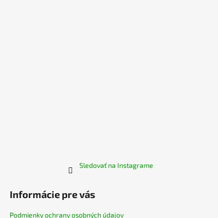
ä
t
i
e
Sledovať na Instagrame
Informácie pre vás
Podmienky ochrany osobných údajov