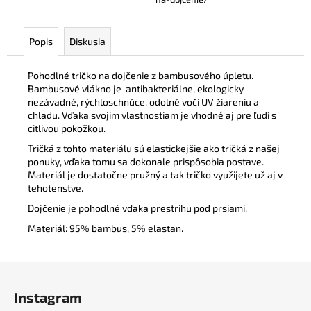
Popis
Diskusia
Pohodlné tričko na dojčenie z bambusového úpletu.
Bambusové vlákno je
antibakteriálne, ekologicky
nezávadné, rýchloschnúce, odolné voči UV žiareniu a
chladu. Vďaka svojim vlastnostiam je vhodné aj pre ľudí s
citlivou pokožkou.
Tričká z tohto materiálu sú elastickejšie ako tričká z našej
ponuky, vďaka tomu sa dokonale prispôsobia postave.
Materiál je dostatočne pružný a tak tričko využijete už aj v
tehotenstve.
Dojčenie je pohodlné vďaka prestrihu pod prsiami.
Materiál: 95% bambus, 5% elastan.
Z
á
Instagram
p