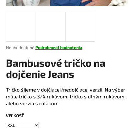
á
j
s
ť
?
Priemerné
Neohodnotené
Podrobnosti hodnotenia
hodnotenie
produktu
Bambusové tričko na
je
HĽADAŤ
0,0
dojčenie Jeans
z
5
hviezdičiek.
Tričko šijeme v dojčiacej/nedojčiacej verzii. Na výber
O
máte tričko s 3/4 rukávom, tričko s dlhým rukávom,
d
alebo verzia s rolákom.
p
o
VEĽKOSŤ
r
ú