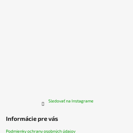
ä
t
i
e
Sledovať na Instagrame
Informácie pre vás
Podmienky ochrany osobných údajov