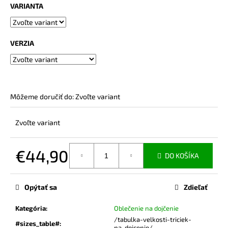
č
VARIANTA
a
m
e
VERZIA
TRIČKO
NA
DOJČENIE
FLORA
Môžeme doručiť do:
Zvoľte variant
€44,99
Zvoľte variant
€44,90
DO KOŠÍKA
Jednotková
cena:
Opýtať sa
Zdieľať
Kategória
:
Oblečenie na dojčenie
/tabulka-velkosti-triciek-
#sizes_table#
:
na-dojcenie/