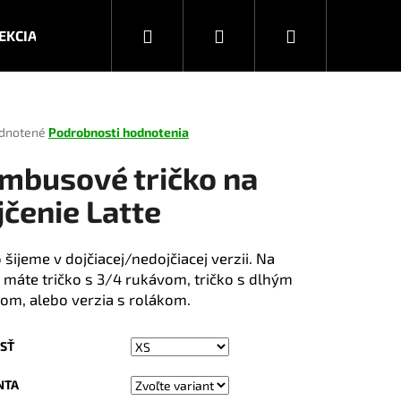
Hľadať
Prihlásenie
Nákupný
EKCIA JESEŇ/ZIMA 2026
KOLEKCIA JAR/LETO 2025
košík
rné
dnotené
Podrobnosti hodnotenia
enie
tu
mbusové tričko na
jčenie Latte
čiek.
 šijeme v dojčiacej/nedojčiacej verzii. Na
 máte tričko s 3/4 rukávom, tričko s dlhým
om, alebo verzia s rolákom.
SŤ
Nasledujúce
NTA