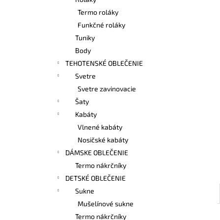
BAMBUSOVÉ TIELKO NA DOJČENIE
LATTE
Termo roláky
€42,90
Funkčné roláky
Tuniky
Body
TEHOTENSKÉ OBLEČENIE
Svetre
Svetre zavinovacie
Šaty
Kabáty
Vlnené kabáty
Nosičské kabáty
DÁMSKE OBLEČENIE
Termo nákrčníky
DETSKÉ OBLEČENIE
Sukne
Mušelínové sukne
Termo nákrčníky