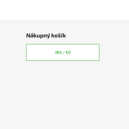
Nákupný košík
0
KS /
€0