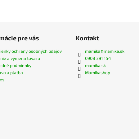
mácie pre vás
Kontakt
enky ochrany osobných údajov
mamika
@
mamika.sk
nie a výmena tovaru
0908 391 154
odné podmienky
mamika.sk
va a platba
Mamikashop
es