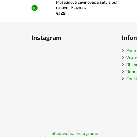
Mušelínové zavinovacie šaty s puff
rukávmi Flowers
€129
Z
á
Instagram
Infor
p
ä
Podmi
t
Vráte
i
Obch
e
Dopra
Cooki
Sledovať na Instagrame