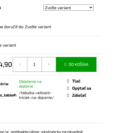
ČKO NA DOJČENIE ROSE
A
 doručiť do:
Zvoľte variant
e variant
4,90
DO KOŠÍKA
otková
Tlač
Oblečenie na
ória
:
dojčenie
Opýtať sa
/tabulka-velkosti-
s_table#
:
Zdieľať
triciek-na-dojcenie/
no je
antibakteriálne, ekologicky nezávadné,