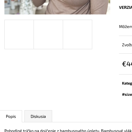
ZAVINOVACÍ NOSIČSKÝ A TEHOTENSKÝ
BAMBUSOVÉ TRI
SVETER
NUDE
VERZI
€72,90
€44,90
Môžeme
Zvoľt
€4
Jedn
cena:
Kateg
#size
Popis
Diskusia
Pohodlné tričko na dojčenie z bambusového úpletu. Bambusové vlák