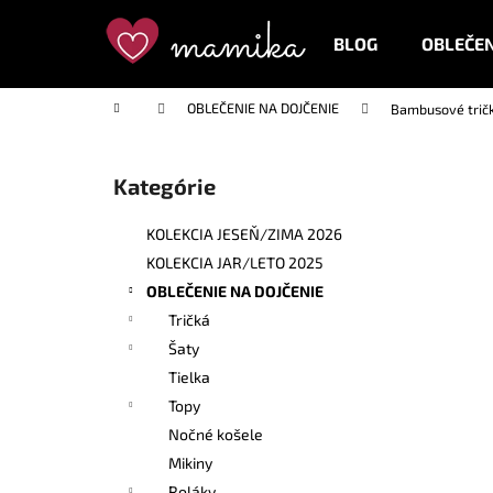
K
Prejsť
na
o
BLOG
OBLEČEN
obsah
Späť
Späť
š
do
do
í
Domov
OBLEČENIE NA DOJČENIE
Bambusové tričk
k
obchodu
obchodu
B
o
Kategórie
Preskočiť
č
kategórie
n
KOLEKCIA JESEŇ/ZIMA 2026
ý
KOLEKCIA JAR/LETO 2025
p
OBLEČENIE NA DOJČENIE
a
Tričká
n
Šaty
e
Tielka
l
Topy
Nočné košele
Mikiny
Roláky