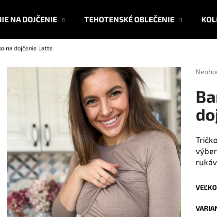
IE NA DOJČENIE
TEHOTENSKÉ OBLEČENIE
KOL
o na dojčenie Latte
Čo potrebujete nájsť?
Prieme
Neoho
hodnot
produk
HĽADAŤ
Ba
je
0,0
do
z
5
Odporúčame
hviezdi
Tričko
výber
rukáv
VEĽKO
VARIA