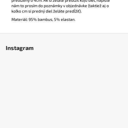
predĺžený o 4cm. Ak si želáte predĺžiť kojo diel, napíšte
nám to prosím do poznámky v objednávke (taktiež aj o
koľko cm si predný diel želáte predĺžiť).
Materiál: 95% bambus, 5% elastan.
Z
á
Instagram
p
ä
t
i
e