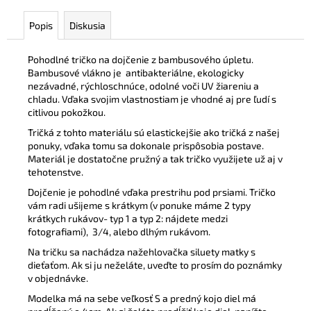
Popis
Diskusia
Pohodlné tričko na dojčenie z bambusového úpletu.
Bambusové vlákno je
antibakteriálne, ekologicky
nezávadné, rýchloschnúce, odolné voči UV žiareniu a
chladu. Vďaka svojim vlastnostiam je vhodné aj pre ľudí s
citlivou pokožkou.
Tričká z tohto materiálu sú elastickejšie ako tričká z našej
ponuky, vďaka tomu sa dokonale prispôsobia postave.
Materiál je dostatočne pružný a tak tričko využijete už aj v
tehotenstve.
Dojčenie je pohodlné vďaka prestrihu pod prsiami. Tričko
vám radi ušijeme s krátkym (v ponuke máme 2 typy
krátkych rukávov- typ 1 a typ 2: nájdete medzi
fotografiami), 3/4, alebo dlhým rukávom.
Na tričku sa nachádza nažehlovačka siluety matky s
dieťaťom. Ak si ju neželáte, uveďte to prosím do poznámky
v objednávke.
Modelka má na sebe veľkosť S a predný kojo diel má