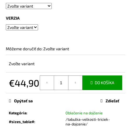
č
a
m
VERZIA
e
BAMBUSOVÉ
TRIČKO
NA
Môžeme doručiť do:
Zvoľte variant
DOJČENIE
JEANS
Zvoľte variant
€44,90
€44,90
DO KOŠÍKA
Jednotková
cena:
Opýtať sa
Zdieľať
Kategória
:
Oblečenie na dojčenie
/tabulka-velkosti-triciek-
#sizes_table#
:
na-dojcenie/