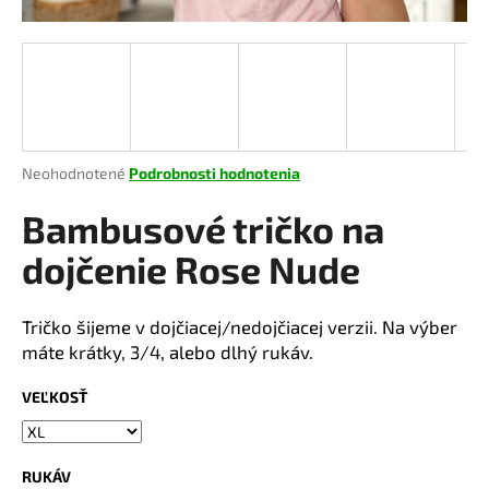
á
j
s
ť
?
Priemerné
Neohodnotené
Podrobnosti hodnotenia
hodnotenie
produktu
Bambusové tričko na
je
HĽADAŤ
0,0
dojčenie Rose Nude
z
5
hviezdičiek.
Tričko šijeme v dojčiacej/nedojčiacej verzii. Na výber
O
máte krátky, 3/4, alebo dlhý rukáv.
d
p
VEĽKOSŤ
o
r
ú
RUKÁV