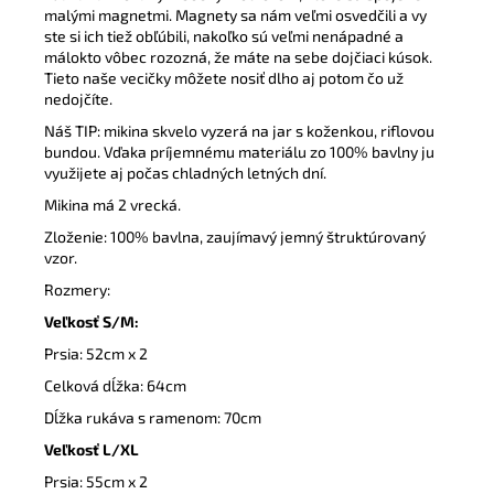
malými magnetmi. Magnety sa nám veľmi osvedčili a vy
ste si ich tiež obľúbili, nakoľko sú veľmi nenápadné a
málokto vôbec rozozná, že máte na sebe dojčiaci kúsok.
Tieto naše vecičky môžete nosiť dlho aj potom čo už
nedojčíte.
Náš TIP: mikina skvelo vyzerá na jar s koženkou, riflovou
bundou. Vďaka príjemnému materiálu zo 100% bavlny ju
využijete aj počas chladných letných dní.
Mikina má 2 vrecká.
Zloženie: 100% bavlna, zaujímavý jemný štruktúrovaný
vzor.
Rozmery:
Veľkosť S/M:
Prsia: 52cm x 2
Celková dĺžka: 64cm
Dĺžka rukáva s ramenom: 70cm
Veľkosť L/XL
Prsia: 55cm x 2