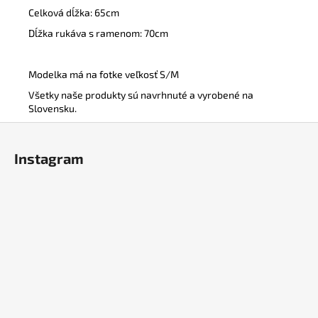
Celková dĺžka: 65cm
Dĺžka rukáva s ramenom: 70cm
Modelka má na fotke veľkosť S/M
Všetky naše produkty sú navrhnuté a vyrobené na
Slovensku.
Z
á
Instagram
p
ä
t
i
e