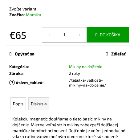
č
a
Zvoľte variant
m
Značka:
Mamika
e
€65
DO KOŠÍKA
BAMBUSOVÉ
Jednotková
TIELKO
cena:
NA
Opýtať sa
Zdieľať
DOJČENIE
LATTE
Kategória
:
Mikiny na dojčenie
€42,90
Záruka
:
2 roky
/tabulka-velkosti-
?
#sizes_table#
:
mikiny-na-dojcenie/
Popis
Diskusia
Kolekciu magnetic dopĺňame o tieto basic mikiny na
dojčenie. Mierne voľný strih mikiny zabezpečí dojčiacej
mamičke komfort pri nosení. Dojčenie je veľmi jednoduché
vďaka rafinovaným bočným otvorom, ktoré sú spojené