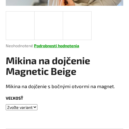
á
j
s
ť
?
Priemerné
Neohodnotené
Podrobnosti hodnotenia
hodnotenie
produktu
Mikina na dojčenie
je
HĽADAŤ
0,0
Magnetic Beige
z
5
hviezdičiek.
Mikina na dojčenie s bočnými otvormi na magnet.
O
d
VEĽKOSŤ
p
o
r
ú