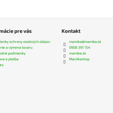
mácie pre vás
Kontakt
enky ochrany osobných údajov
mamika
@
mamika.sk
nie a výmena tovaru
0908 391 154
odné podmienky
mamika.sk
va a platba
Mamikashop
es