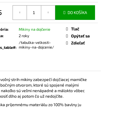
ČKO NA DOJČENIE ROSE
5
DO KOŠÍKA
otková
Tlač
ória
:
Mikiny na dojčenie
ka
:
2 roky
Opýtať sa
/tabulka-velkosti-
Zdieľať
mikiny-na-dojcenie/
s_table#
:
 voľný strih mikiny zabezpečí dojčiacej mamičke
m bočným otvorom, ktoré sú spojené malými
li, nakoľko sú veľmi nenápadné a málokto vôbec
osiť dlho aj potom čo už nedojčíte.
Vďaka príjemnému materiálu zo 100% bavlny ju