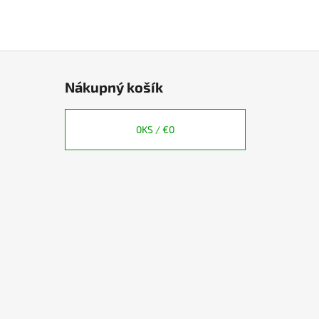
Nákupný košík
0
KS /
€0