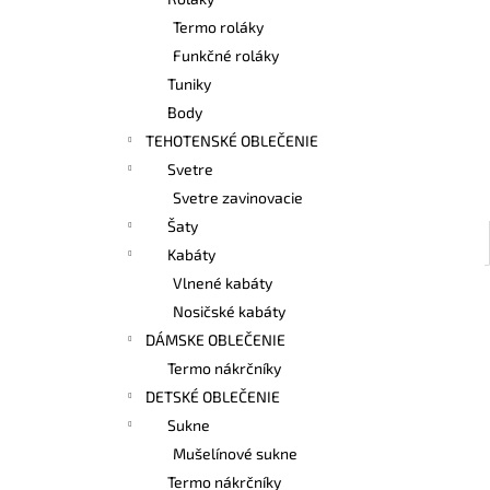
BAMBUSOVÉ TIELKO NA DOJČENIE
LATTE
Termo roláky
€42,90
Funkčné roláky
Tuniky
Body
TEHOTENSKÉ OBLEČENIE
Svetre
Svetre zavinovacie
Šaty
Kabáty
Vlnené kabáty
Nosičské kabáty
DÁMSKE OBLEČENIE
Termo nákrčníky
DETSKÉ OBLEČENIE
Sukne
Mušelínové sukne
Termo nákrčníky