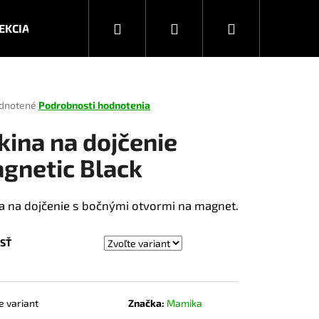
Hľadať
Prihlásenie
Nákupný
EKCIA JESEŇ/ZIMA 2026
KOLEKCIA JAR/LETO 2025
košík
rné
dnotené
Podrobnosti hodnotenia
enie
tu
kina na dojčenie
gnetic Black
čiek.
a na dojčenie s bočnými otvormi na magnet.
SŤ
Nasledujúce
e variant
Značka:
Mamika