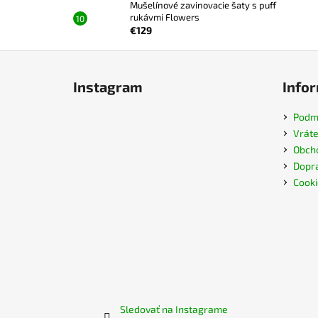
Mušelínové zavinovacie šaty s puff
rukávmi Flowers
€129
Z
á
Instagram
Infor
p
ä
Podmi
t
Vráte
i
Obch
e
Dopra
Cooki
Sledovať na Instagrame