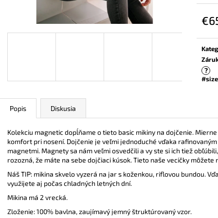
ZAVINOVACÍ NOSIČSKÝ A TEHOTENSKÝ
BAMBUSOVÉ TRI
SVETER
NUDE
€6
€72,90
€44,90
Jedn
cena:
Kateg
Záru
?
#size
Popis
Diskusia
Kolekciu magnetic dopĺňame o tieto basic mikiny na dojčenie. Mierne
komfort pri nosení. Dojčenie je veľmi jednoduché vďaka rafinovaný
magnetmi. Magnety sa nám veľmi osvedčili a vy ste si ich tiež obľúbi
rozozná, že máte na sebe dojčiaci kúsok. Tieto naše vecičky môžete n
Náš TIP: mikina skvelo vyzerá na jar s koženkou, riflovou bundou. 
využijete aj počas chladných letných dní.
Mikina má 2 vrecká.
Zloženie: 100% bavlna, zaujímavý jemný štruktúrovaný vzor.