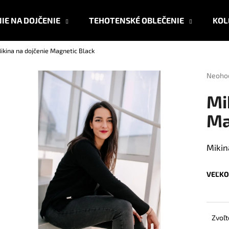
IE NA DOJČENIE
TEHOTENSKÉ OBLEČENIE
KOL
ikina na dojčenie Magnetic Black
Čo potrebujete nájsť?
Prieme
Neoho
hodnot
produk
HĽADAŤ
Mi
je
0,0
Ma
z
5
Odporúčame
hviezdi
Mikin
VEĽKO
Zvoľt