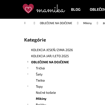
K
Prejsť
na
o
BLOG
OBLEČEN
obsah
Späť
Späť
š
do
do
í
Domov
OBLEČENIE NA DOJČENIE
Mikiny
M
k
obchodu
obchodu
B
o
Kategórie
Preskočiť
č
kategórie
n
KOLEKCIA JESEŇ/ZIMA 2026
ý
KOLEKCIA JAR/LETO 2025
p
OBLEČENIE NA DOJČENIE
a
Tričká
n
Šaty
e
Tielka
l
Topy
Nočné košele
Mikiny
Roláky