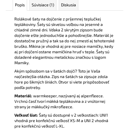
Popis
Súvisiace (1)
Diskusia
Rolákové šaty na dojčenie z príjemnej teplučkej
teplákoviny. Šaty sú skvelou voľbou na jesenné a
chladné zimné dni. Vďaka 2 skrytým zipsom bude
dojčenie ešte jednoduchšie a pohodlnejšie. Materiál je
dostatočne pružný a tak sa do nej zmestí aj tehotenské
bruško. Mikina je vhodná aj pre nosiace mamičky, kedy
aj pri dojčení ostane mamičkina hruď v teple. Šaty sú
doladené elegantnou metalickou značkou s logom
Mamiky.
Akým spôsobom sa v šatách dojčí? Toto je Vaša
najčastejšia otázka. Zips na šatách sa zipsuje zdola
hore po šikmých líniách. Otvor si viete prispôsobovať
podľa potreby.
Materiál:
warmkeeper, nazývaný aj alpenfleece.
Vrchnú časť tvorí mäkká teplákovina a z vnútornej
strany je mäkkučký mikrofleece.
Veľkosť šiat:
Šaty sú dostupné v 2 veľkostiach: UNI1
vhodná pre konfekčnú veľkosť XS-M a UNI 2 vhodná
pre konfekčnú veľkosť L-XL.