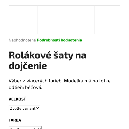
á
j
s
ť
?
Priemerné
Neohodnotené
Podrobnosti hodnotenia
hodnotenie
produktu
Rolákové šaty na
je
0,0
dojčenie
HĽADAŤ
z
5
hviezdičiek.
Výber z viacerých farieb. Modelka má na fotke
odtieň: béžová.
O
d
VEĽKOSŤ
p
o
r
FARBA
ú