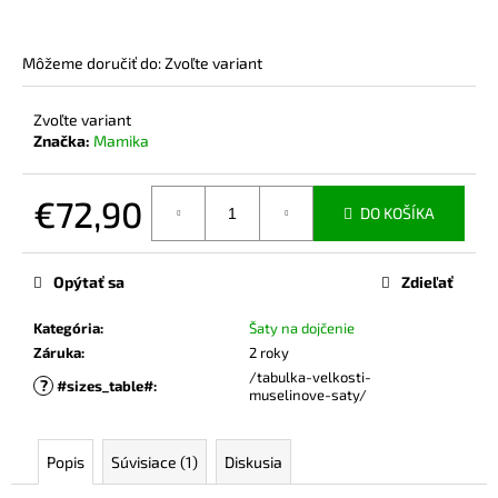
č
a
m
Môžeme doručiť do:
Zvoľte variant
e
Zvoľte variant
Značka:
Mamika
BAMBUSOVÉ
TRIČKO
NA
DOJČENIE
€72,90
DO KOŠÍKA
JEANS
Jednotková
€44,90
cena:
Opýtať sa
Zdieľať
Kategória
:
Šaty na dojčenie
Záruka
:
2 roky
/tabulka-velkosti-
?
#sizes_table#
:
muselinove-saty/
Popis
Súvisiace (1)
Diskusia