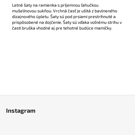
Letné šaty na ramienka s príjemnou ľahučkou
mušelínovou sukňou. Vrchná časť je ušitá z bavlneného
dizajnového úpletu. Šaty sú pod prsiami prestrihnuté a
prispôsobené na dojčenie. Šaty sú vďaka voľnému strihu v
časti bruška vhodné aj pre tehotné budúce mamičky.
Z
á
Instagram
p
ä
t