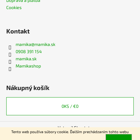
Doprava a platba
Cookies
Kontakt
mamika
@
mamika.sk
0908 391 154
mamika.sk
Mamikashop
Nákupný košík
0
KS /
€0
Vytvoril Shoptet
Tento web používa súbory cookie. Ďalším prechádzaním tohto webu
Copyright 2026
www.mamika.sk
. Všetky práva vyhradené.