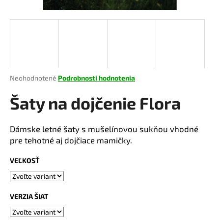
á
j
s
ť
?
Priemerné
Neohodnotené
Podrobnosti hodnotenia
hodnotenie
produktu
Šaty na dojčenie Flora
je
HĽADAŤ
0,0
z
Dámske letné šaty s mušelínovou sukňou vhodné
5
pre tehotné aj dojčiace mamičky.
hviezdičiek.
O
VEĽKOSŤ
d
p
o
VERZIA ŠIAT
r
ú