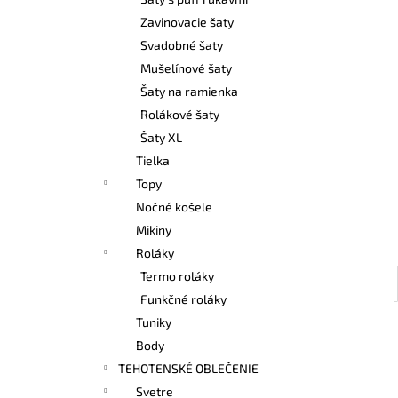
BAMBUSOVÉ TIELKO NA DOJČENIE
LATTE
Zavinovacie šaty
€42,90
Svadobné šaty
Mušelínové šaty
Šaty na ramienka
Rolákové šaty
Šaty XL
Tielka
Topy
Nočné košele
Mikiny
Roláky
Termo roláky
Funkčné roláky
Tuniky
Body
TEHOTENSKÉ OBLEČENIE
Svetre