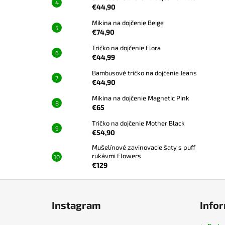
€44,90
Mikina na dojčenie Beige
€74,90
Tričko na dojčenie Flora
€44,99
Bambusové tričko na dojčenie Jeans
€44,90
Mikina na dojčenie Magnetic Pink
€65
Tričko na dojčenie Mother Black
€54,90
Mušelínové zavinovacie šaty s puff
rukávmi Flowers
€129
Z
á
Instagram
Infor
p
ä