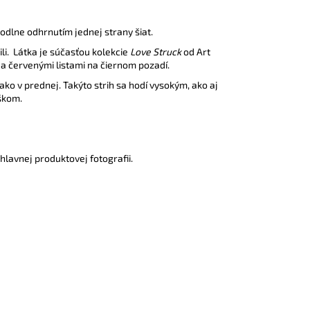
odlne odhrnutím jednej strany šiat.
li.
Látka je súčasťou kolekcie
Love Struck
od Art
i a červenými listami na čiernom pozadí.
ako v prednej. Takýto strih sa hodí vysokým, ako aj
škom.
hlavnej produktovej fotografii.