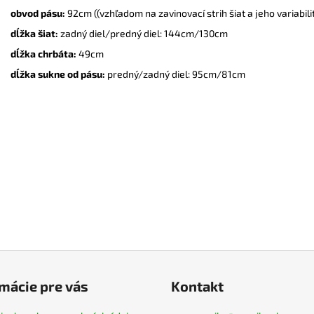
obvod pásu:
92cm ((vzhľadom na zavinovací strih šiat a jeho variabil
dĺžka šiat:
zadný diel/predný diel: 144cm/130cm
dĺžka chrbáta:
49cm
dĺžka sukne od pásu:
predný/zadný diel: 95cm/81cm
mácie pre vás
Kontakt