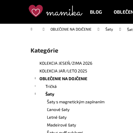
K
Prejsť
na
o
BLOG
OBLEČEN
obsah
Späť
Späť
š
do
do
í
Domov
OBLEČENIE NA DOJČENIE
Šaty
Šat
k
obchodu
obchodu
B
o
Kategórie
Preskočiť
č
kategórie
n
KOLEKCIA JESEŇ/ZIMA 2026
ý
KOLEKCIA JAR/LETO 2025
p
OBLEČENIE NA DOJČENIE
a
Tričká
n
Šaty
e
Šaty s magnetickým zapínaním
l
Ľanové šaty
Letné šaty
Madeirové šaty
Šaty s puff rukávmi