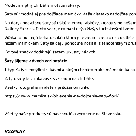
Model má plný chrbát a motýlie rukávy.
Šaty sú vhodné aj pre dojčiace mamičky. Vaše dieťatko nadojčíte poh
Na dotyk hodvábne šaty sú ušité z jemnej viskózy, ktorou sme nešetri
Gallery Fabrics.
Tento vzor je romantický a živý, s fuchsiovými kvetm
Vďaka tomu majú bohatú sukňu ktorá je v zadnej časti o niečo dlhšia 
nižším mamičkám. Šaty sa dajú pohodlne nosiť aj s tehotenským bru
Kovové značky dodávajú šatám luxusný nádych.
Šaty šijeme v dvoch variantách:
1. typ: šaty s motýlími rukávmi a plným chrbátom ako má modelka na 
2. typ: šaty bez rukávov s výkrojom na chrbáte.
Všetky fotografie nájdete v priloženom linku:
https://www.mamika.sk/oblecenie-na-dojcenie-saty-fiori/
Všetky naše produkty sú navrhnuté a vyrobené na Slovensku.
ROZMERY