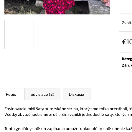
ZAVINOVACÍ NOSIČSKÝ A TEHOTENSKÝ
BAMBUSOVÉ TRI
SVETER
NUDE
€72,90
€44,90
Zvoľt
€1
Jedn
cena:
Kateg
Záru
Popis
Súvisiace (2)
Diskusia
Zavinovacie midi šaty autorského strihu, ktorý sme toľko prerábali, a
Všetky zbytočnosti sme zrušili, čím vznikli jednoduché šaty, ktorých n
Tento geniálny spôsob zapínania umožní dokonalé prispôsobenie kaž