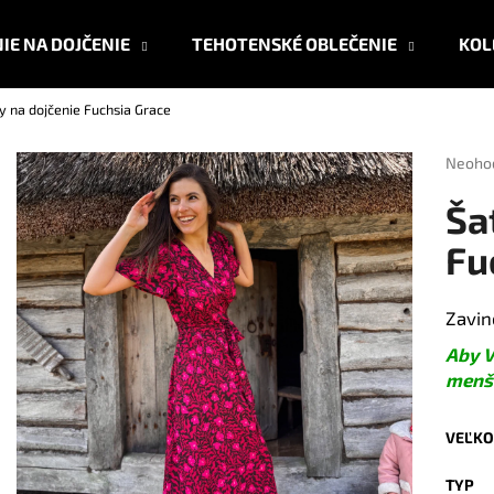
IE NA DOJČENIE
TEHOTENSKÉ OBLEČENIE
KOL
y na dojčenie Fuchsia Grace
Čo potrebujete nájsť?
Prieme
Neoho
hodnot
produk
HĽADAŤ
Ša
je
0,0
Fu
z
5
Odporúčame
hviezdi
Zavin
Aby V
menši
VEĽKO
TYP