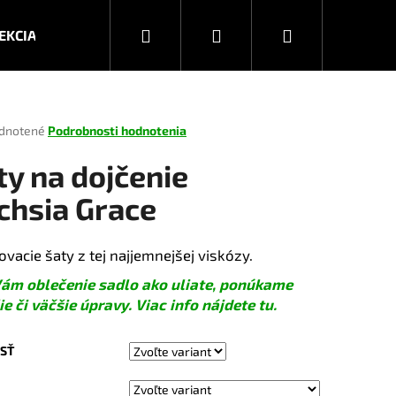
Hľadať
Prihlásenie
Nákupný
EKCIA JESEŇ/ZIMA 2026
KOLEKCIA JAR/LETO 2025
košík
rné
dnotené
Podrobnosti hodnotenia
enie
tu
ty na dojčenie
chsia Grace
čiek.
ovacie šaty z tej najjemnejšej viskózy.
ám oblečenie sadlo ako uliate, ponúkame
e či väčšie úpravy. Viac info nájdete tu.
Nasledujúce
SŤ