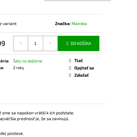
ČKO NA DOJČENIE ROSE
e variant
Značka:
Mamika
09
DO KOŠÍKA
otková
Tlač
ória
:
Šaty na dojčenie
ka
:
2 roky
Opýtať sa
Zdieľať
ž sme sa napokon vrátili k ich podstate.
ajväčšia prednosť je, že sa zavinujú.
dej postave.