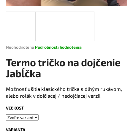
á
j
s
ť
?
Priemerné
Neohodnotené
Podrobnosti hodnotenia
hodnotenie
produktu
Termo tričko na dojčenie
je
HĽADAŤ
0,0
Jabĺčka
z
5
hviezdičiek.
Možnosť ušitia klasického trička s dlhým rukávom,
O
alebo rolák v dojčiacej / nedojčiacej verzii.
d
p
VEĽKOSŤ
o
r
ú
VARIANTA