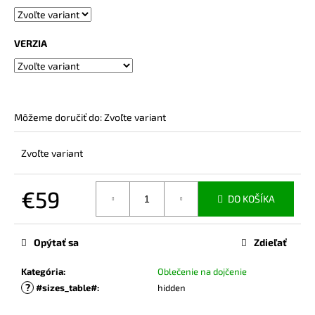
č
a
m
VERZIA
e
TRIČKO
NA
DOJČENIE
Môžeme doručiť do:
Zvoľte variant
MOTHER
BLACK
Zvoľte variant
€54,90
€59
DO KOŠÍKA
Jednotková
cena:
Opýtať sa
Zdieľať
Kategória
:
Oblečenie na dojčenie
?
#sizes_table#
:
hidden