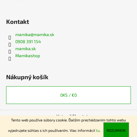
Kontakt
mamika
@
mamika.sk
0908 391 154
mamika.sk
Mamikashop
Nákupný košík
0
KS /
€0
Vytvoril Shoptet
Tento web používa súbory cookie. Ďalším prechádzaním tohto webu
Copyright 2026
www.mamika.sk
. Všetky práva vyhradené.
vyjadrujete súhlas s ich používaním. Viac informácií
tu
.
ROZUMIEM
Získajte zľavu 5eur