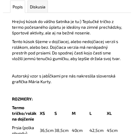
Popis
Diskusia
Hrejivý kúsok do vášho šatníka je tu:) Teplučké tričko z
termo počesaného úpletu je ideálny na zimné prechádzky,
športové aktivity, ale aj na bežné nosenie.
Tento kúsok šijeme v dojčiacej, alebo nedojčiacej verzii s
rolákom, alebo bez. Dojčiaca verzia má nenápadný
prestrih pod prsiami. Do spodnej časti kojo časti sme
vložili jemnú tenučkú gumičku, aby lepšie držala svoj tvar.
Autorský vzor s jabĺčkami pre nás nakreslila slovenská
grafička Mária Kurty.
ROZMERY:
Termo
tričko/rolák
XS
S
M
L
XL
na dojčenie
Prsia (polka
36,5cm
38,5cm
40cm
42,5cm
45cm
obvodu)