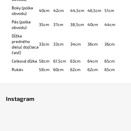
Boky (polka
40cm
42cm
44,5cm
46,5cm
51cm
obvodu)
Pás (polka
35cm
37cm
38,5cm
40cm
44cm
obvodu)
Dĺžka
predného
33cm
33cm
34cm
36cm
36cm
dielu( dojčiaca
časť)
Celková dĺźka
58cm
61,5cm
63cm
64cm
65cm
Rukáv
58cm
60cm
62cm
62cm
65cm
Z
á
Instagram
p
ä
t
i