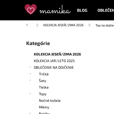
K
Prejsť
na
o
BLOG
OBLEČEN
obsah
Späť
Späť
š
do
do
í
Domov
KOLEKCIA JESEŇ/ZIMA 2026
Top na dojče
k
obchodu
obchodu
B
o
Kategórie
Preskočiť
č
kategórie
n
KOLEKCIA JESEŇ/ZIMA 2026
ý
KOLEKCIA JAR/LETO 2025
p
OBLEČENIE NA DOJČENIE
a
Tričká
n
Šaty
e
Tielka
l
Topy
Nočné košele
Mikiny
Roláky