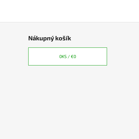
Nákupný košík
0
KS /
€0