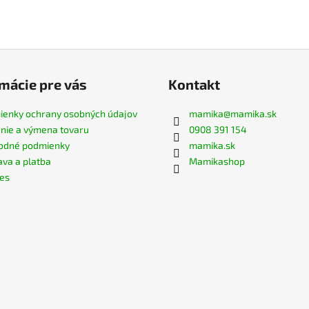
mácie pre vás
Kontakt
enky ochrany osobných údajov
mamika
@
mamika.sk
nie a výmena tovaru
0908 391 154
odné podmienky
mamika.sk
va a platba
Mamikashop
es