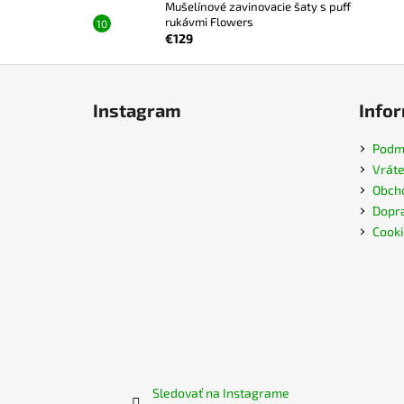
Mušelínové zavinovacie šaty s puff
rukávmi Flowers
€129
Z
á
Instagram
Infor
p
ä
Podmi
t
Vráte
i
Obch
e
Dopra
Cooki
Sledovať na Instagrame