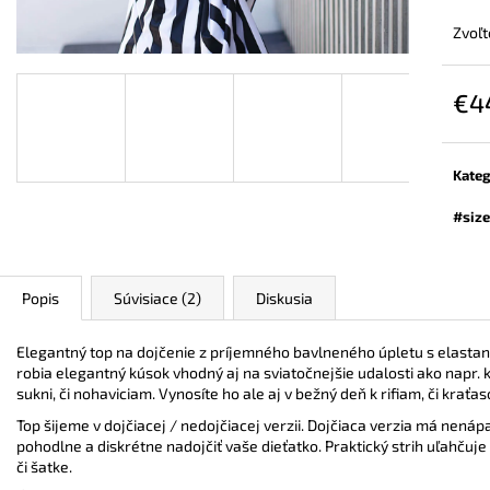
ZAVINOVACÍ NOSIČSKÝ A TEHOTENSKÝ
BAMBUSOVÉ TRI
SVETER
NUDE
Zvoľt
€72,90
€44,90
€4
Jedn
cena:
Kateg
#size
Popis
Súvisiace (2)
Diskusia
Elegantný top na dojčenie z príjemného bavlneného úpletu s elastan
robia elegantný kúsok vhodný aj na sviatočnejšie udalosti ako napr. k
sukni, či nohaviciam. Vynosíte ho ale aj v bežný deň k rifiam, či kraťa
Top šijeme v dojčiacej / nedojčiacej verzii. Dojčiaca verzia má nená
pohodlne a diskrétne nadojčiť vaše dieťatko.
Praktický strih uľahčuje
či šatke.