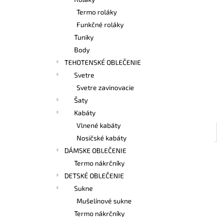
BAMBUSOVÉ TIELKO NA DOJČENIE
LATTE
Termo roláky
€42,90
Funkčné roláky
Tuniky
Body
TEHOTENSKÉ OBLEČENIE
Svetre
Svetre zavinovacie
Šaty
Kabáty
Vlnené kabáty
Nosičské kabáty
DÁMSKE OBLEČENIE
Termo nákrčníky
DETSKÉ OBLEČENIE
Sukne
Mušelínové sukne
Termo nákrčníky