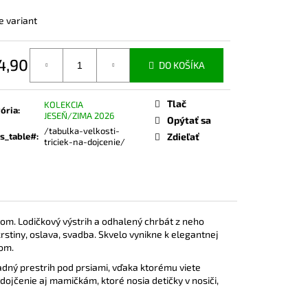
ČKO NA DOJČENIE ROSE
e variant
4,90
DO KOŠÍKA
otková
Tlač
KOLEKCIA
ória
:
JESEŇ/ZIMA 2026
Opýtať sa
/tabulka-velkosti-
s_table#
:
Zdieľať
triciek-na-dojcenie/
om. Lodičkový výstrih a odhalený chrbát z neho
rstiny, oslava, svadba. Skvelo vynikne k elegantnej
som.
padný prestrih pod prsiami, vďaka ktorému viete
 dojčenie aj mamičkám, ktoré nosia detičky v nosiči,