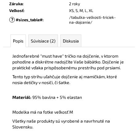
Záruka
:
2 roky
Veľkosť
:
XS, S, M, L, XL
/tabulka-velkosti-triciek-
?
#sizes_table#
:
na-dojcenie/
Popis
Súvisiace (2)
Diskusia
Jednofarebné "must have" tričko na dojčenie, v ktorom
pohodlne a diskrétne nadojčíte Vaše bábätko. Dojčenie je
praktické vďaka prispôsobenému prestrihu pod prsiami.
Tento typ strihu uľahčuje dojčenie aj mamičkám, ktoré
nosia detičky v nosiči, či šatke.
Materiál:
95% bavlna + 5% elastan
Modelka má na fotke veľkosť M
Všetky naše produkty sú vyrobené a navrhnuté na
Slovensku.