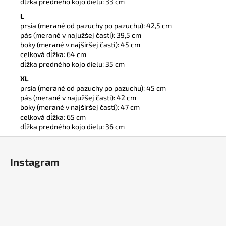
dĺžka predného kojo dielu: 33 cm
L
prsia (merané od pazuchy po pazuchu): 42,5 cm
pás (merané v najužšej časti): 39,5 cm
boky (merané v najširšej časti): 45 cm
celková dĺžka: 64 cm
dĺžka predného kojo dielu: 35 cm
XL
prsia (merané od pazuchy po pazuchu): 45 cm
pás (merané v najužšej časti): 42 cm
boky (merané v najširšej časti): 47 cm
celková dĺžka: 65 cm
dĺžka predného kojo dielu: 36 cm
Z
á
Instagram
p
ä
t
i
e