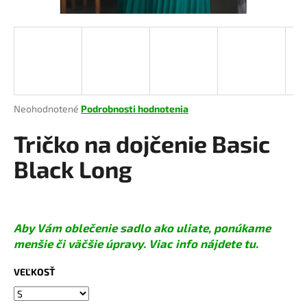
á
j
s
ť
?
Priemerné
Neohodnotené
Podrobnosti hodnotenia
hodnotenie
produktu
Tričko na dojčenie Basic
je
HĽADAŤ
0,0
Black Long
z
5
hviezdičiek.
O
Aby Vám oblečenie sadlo ako uliate, ponúkame
d
menšie či väčšie úpravy. Viac info nájdete tu.
p
o
VEĽKOSŤ
r
ú