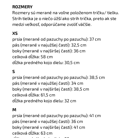
ROZMERY
Rozmery sú merané na voľne položenom tričku/ tielku.
Strih tielka je o niečo úžší ako strih trička, preto ak ste
medzi veľkosť, odporúčame zvoliť väčšie.
XS
prsia (merané od pazuchy po pazuchu): 37 cm
pás (merané v najužšej časti): 32,5 cm
boky (merané v najširšej časti): 36 cm
celková dĺžka: 58 cm
dĺžka predného kojo dielu: 30,5 cm
S
prsia (merané od pazuchy po pazuchu): 38,5 cm
pás (merané v najužšej časti): 34 cm
boky (merané v najširšej časti): 38,5 cm
celková dĺžka: 61,5 cm
dĺžka predného kojo dielu: 32 cm
M
prsia (merané od pazuchy po pazuchu): 41 cm
pás (merané v najužšej časti): 36 cm
boky (merané v najširšej časti): 41 cm
celková dĺžka: 63 cm