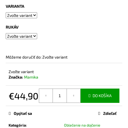
č
VARIANTA
a
m
e
RUKÁV
BAMBUSOVÉ
TIELKO
NA
DOJČENIE
LATTE
Môžeme doručiť do:
Zvoľte variant
€42,90
Zvoľte variant
Značka:
Mamika
€44,90
DO KOŠÍKA
Jednotková
cena:
Opýtať sa
Zdieľať
Kategória
:
Oblečenie na dojčenie