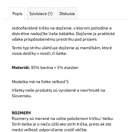
Popis
Súvisiace (1)
Diskusia
Jednofarebné tričko na dojčenie, v ktorom pohodlne a
diskrétne nadojčíte Vaše bábätko. Dojčenie je praktické
vďaka prispôsobenému prestrihu pod prsiami.
Tento typ strihu uľahčuje dojčenie aj mamičkám, ktoré
nosia detičky v nosiči, či šatke.
Materiál:
95% bavlna + 5% elastan
Modelka má na fotke veľkosť S
Všetky naše produkty sú vyrobené a navrhnuté na
Slovensku.
ROZMERY
Rozmery sú merané na voľne položenom tričku/ tielku.
Strih tielka je o niečo úžší ako strih trička, preto ak ste
medzi veľkosť, odporúčame zvoliť väčšie.