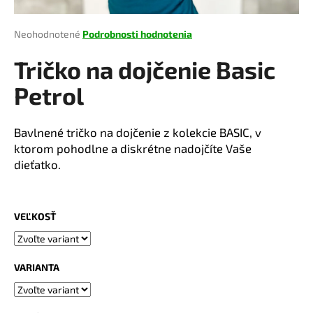
á
j
Priemerné
Neohodnotené
Podrobnosti hodnotenia
hodnotenie
s
produktu
Tričko na dojčenie Basic
ť
je
?
0,0
Petrol
z
5
hviezdičiek.
Bavlnené tričko na dojčenie z kolekcie BASIC, v
ktorom pohodlne a diskrétne nadojčíte Vaše
HĽADAŤ
dieťatko.
VEĽKOSŤ
O
d
p
VARIANTA
o
r
ú