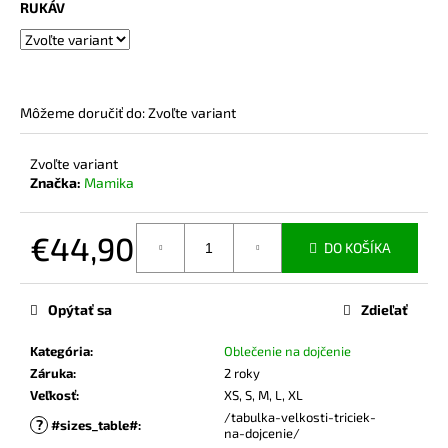
č
RUKÁV
a
m
e
Môžeme doručiť do:
Zvoľte variant
MIKINA
NA
DOJČENIE
Zvoľte variant
MAGNETIC
Značka:
Mamika
PINK
€65
€44,90
DO KOŠÍKA
Jednotková
cena:
Opýtať sa
Zdieľať
Kategória
:
Oblečenie na dojčenie
Záruka
:
2 roky
Veľkosť
:
XS, S, M, L, XL
/tabulka-velkosti-triciek-
?
#sizes_table#
:
na-dojcenie/