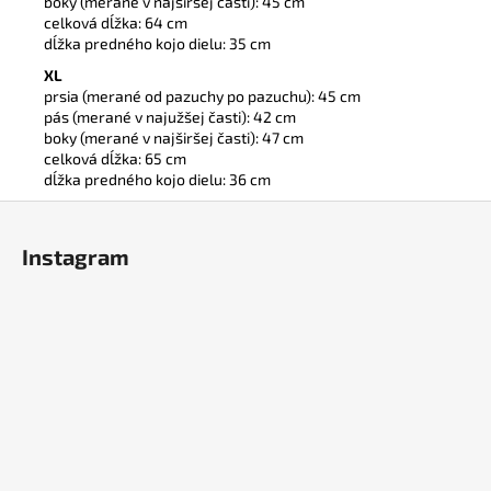
boky (merané v najširšej časti): 45 cm
celková dĺžka: 64 cm
dĺžka predného kojo dielu: 35 cm
XL
prsia (merané od pazuchy po pazuchu): 45 cm
pás (merané v najužšej časti): 42 cm
boky (merané v najširšej časti): 47 cm
celková dĺžka: 65 cm
dĺžka predného kojo dielu: 36 cm
Z
á
Instagram
p
ä
t
i
e