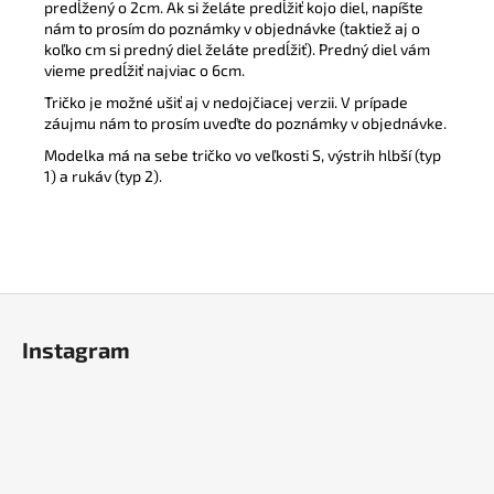
predĺžený o 2cm. Ak si želáte predĺžiť kojo diel, napíšte
nám to prosím do poznámky v objednávke (taktiež aj o
koľko cm si predný diel želáte predĺžiť). Predný diel vám
vieme predĺžiť najviac o 6cm.
Tričko je možné ušiť aj v nedojčiacej verzii. V prípade
záujmu nám to prosím uveďte do poznámky v objednávke.
Modelka má na sebe tričko vo veľkosti S, výstrih hlbší (typ
1) a rukáv (typ 2).
Z
á
Instagram
p
ä
t
i
e