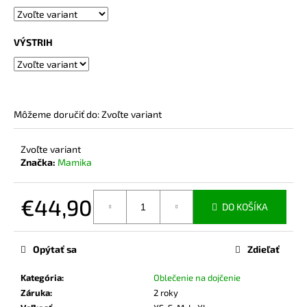
č
a
m
VÝSTRIH
e
BAMBUSOVÉ
TRIČKO
NA
Môžeme doručiť do:
Zvoľte variant
DOJČENIE
LATTE
Zvoľte variant
€44,90
Značka:
Mamika
€44,90
DO KOŠÍKA
Jednotková
cena:
Opýtať sa
Zdieľať
Kategória
:
Oblečenie na dojčenie
Záruka
:
2 roky