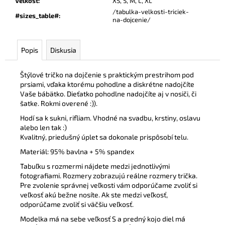
Veľkosť
:
XS, S, M, L, XL
/tabulka-velkosti-triciek-
#sizes_table#
:
na-dojcenie/
Popis
Diskusia
Štýlové tričko na dojčenie s praktickým prestrihom pod
prsiami, vďaka ktorému pohodlne a diskrétne nadojčíte
Vaše bábätko. Dieťatko pohodlne nadojčíte aj v nosiči, či
šatke. Rokmi overené :)).
Hodí sa k sukni, rifliam. Vhodné na svadbu, krstiny, oslavu
alebo len tak :)
Kvalitný, priedušný úplet sa dokonale prispôsobí telu.
Materiál: 95% bavlna + 5% spandex
Tabuľku s rozmermi nájdete medzi jednotlivými
fotografiami. Rozmery zobrazujú reálne rozmery trička.
Pre zvolenie správnej veľkosti vám odporúčame zvoliť si
veľkosť akú bežne nosíte. Ak ste medzi veľkosť,
odporúčame zvoliť si väčšiu veľkosť.
Modelka má na sebe veľkosť S a predný kojo diel má