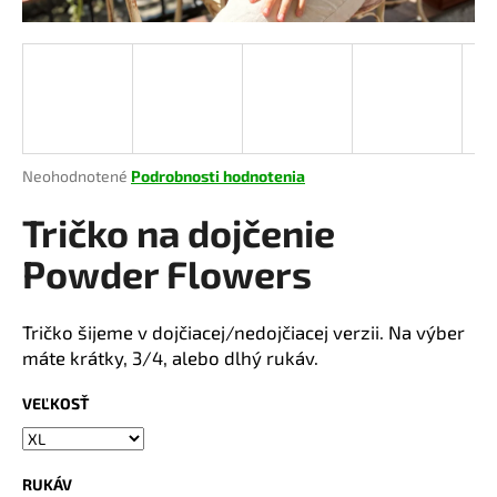
á
j
s
ť
?
Priemerné
Neohodnotené
Podrobnosti hodnotenia
hodnotenie
produktu
Tričko na dojčenie
je
HĽADAŤ
0,0
Powder Flowers
z
5
hviezdičiek.
Tričko šijeme v dojčiacej/nedojčiacej verzii. Na výber
O
máte krátky, 3/4, alebo dlhý rukáv.
d
p
VEĽKOSŤ
o
r
ú
RUKÁV