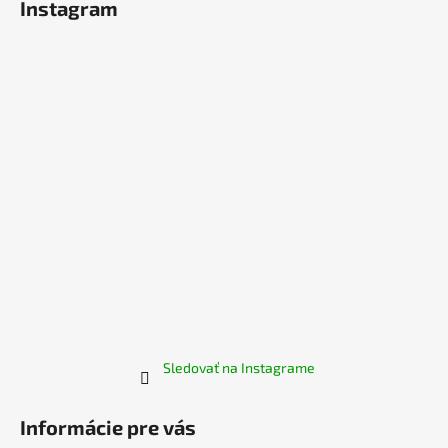
Instagram
p
ä
t
i
e
Sledovať na Instagrame
Informácie pre vás