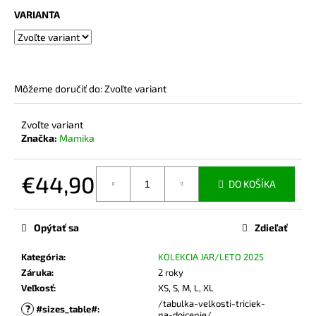
č
VARIANTA
a
m
e
Môžeme doručiť do:
Zvoľte variant
TRIČKO
NA
DOJČENIE
Zvoľte variant
MOTHER
Značka:
Mamika
BLACK
€54,90
€44,90
DO KOŠÍKA
Jednotková
cena:
Opýtať sa
Zdieľať
Kategória
:
KOLEKCIA JAR/LETO 2025
Záruka
:
2 roky
Veľkosť
:
XS, S, M, L, XL
/tabulka-velkosti-triciek-
?
#sizes_table#
:
na-dojcenie/