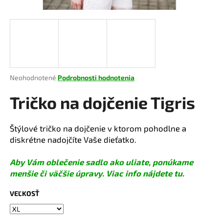
á
j
s
ť
?
Priemerné
Neohodnotené
Podrobnosti hodnotenia
hodnotenie
produktu
Tričko na dojčenie Tigris
je
HĽADAŤ
0,0
z
Štýlové tričko na dojčenie v ktorom pohodlne a
5
diskrétne nadojčíte Vaše dieťatko.
hviezdičiek.
O
Aby Vám oblečenie sadlo ako uliate, ponúkame
d
menšie či väčšie úpravy. Viac info nájdete tu.
p
o
VEĽKOSŤ
r
ú