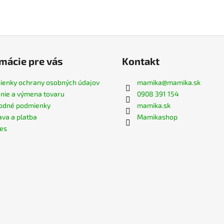
mácie pre vás
Kontakt
enky ochrany osobných údajov
mamika
@
mamika.sk
nie a výmena tovaru
0908 391 154
odné podmienky
mamika.sk
va a platba
Mamikashop
es