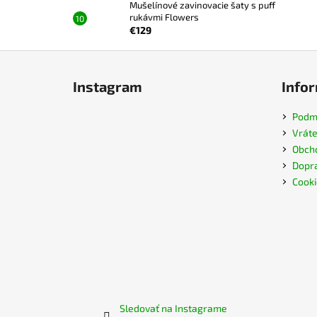
Mušelínové zavinovacie šaty s puff
rukávmi Flowers
€129
Z
á
Instagram
Infor
p
ä
Podmi
t
Vráte
i
Obch
e
Dopra
Cooki
Sledovať na Instagrame