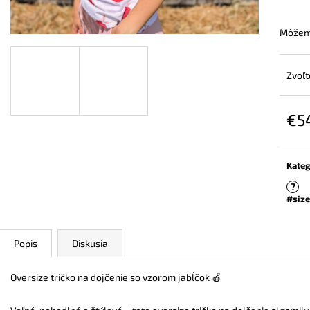
ZAVINOVACÍ NOSIČSKÝ A TEHOTENSKÝ
BAMBUSOVÉ TRI
SVETER
NUDE
Môžeme
€72,90
€44,90
Zvoľt
€5
Jedn
cena:
Kateg
?
#size
Popis
Diskusia
Oversize tričko na dojčenie so vzorom jabĺčok 🍎