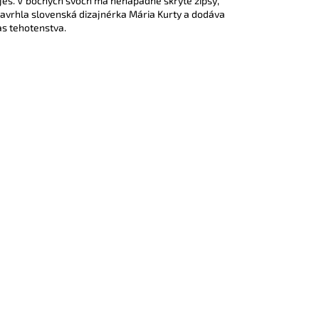
luješ. V bočných švoch má nenápadné skryté zipsy,
 navrhla slovenská dizajnérka Mária Kurty a dodáva
as tehotenstva.