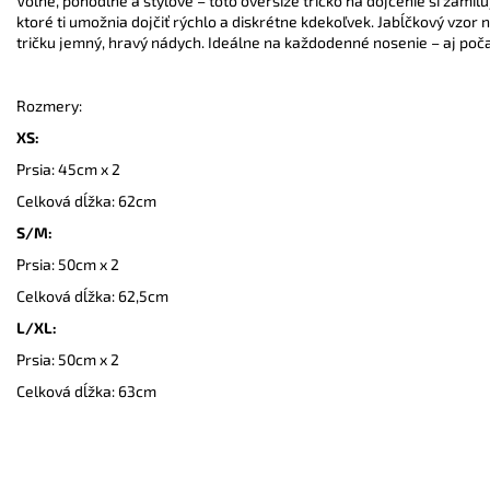
Voľné, pohodlné a štýlové – toto oversize tričko na dojčenie si zami
ktoré ti umožnia dojčiť rýchlo a diskrétne kdekoľvek. Jabĺčkový vzor
tričku jemný, hravý nádych. Ideálne na každodenné nosenie – aj poč
Rozmery:
XS:
Prsia: 45cm x 2
Celková dĺžka: 62cm
S/M:
Prsia: 50cm x 2
Celková dĺžka: 62,5cm
L/XL:
Prsia: 50cm x 2
Celková dĺžka: 63cm