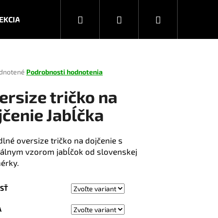
Hľadať
Prihlásenie
Nákupný
EKCIA JESEŇ/ZIMA 2026
KOLEKCIA JAR/LETO 2025
košík
rné
dnotené
Podrobnosti hodnotenia
enie
tu
ersize tričko na
jčenie Jabĺčka
čiek.
lné oversize tričko na dojčenie s
nálnym vzorom jabĺčok od slovenskej
nérky.
SŤ
Nasledujúce
A