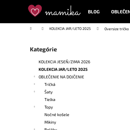
K
Prejsť
na
o
BLOG
OBLEČEN
obsah
Späť
Späť
š
do
do
í
Domov
KOLEKCIA JAR/LETO 2025
Oversize tričko
k
obchodu
obchodu
B
o
Kategórie
Preskočiť
č
kategórie
n
KOLEKCIA JESEŇ/ZIMA 2026
ý
KOLEKCIA JAR/LETO 2025
p
OBLEČENIE NA DOJČENIE
a
Tričká
n
Šaty
e
Tielka
l
Topy
Nočné košele
Mikiny
Roláky