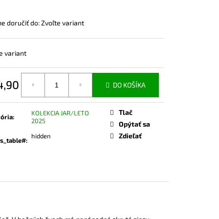
ČKO NA DOJČENIE ROSE
 doručiť do:
Zvoľte variant
e variant
4,90
DO KOŠÍKA
otková
Tlač
KOLEKCIA JAR/LETO
ória
:
2025
Opýtať sa
Zdieľať
hidden
s_table#
: