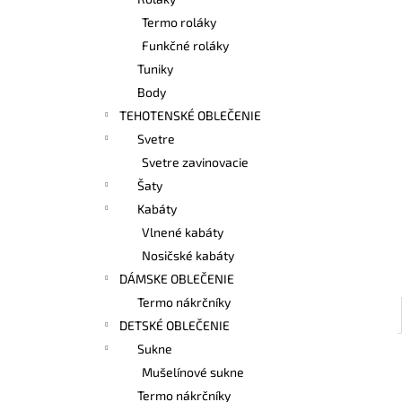
BAMBUSOVÉ TIELKO NA DOJČENIE
LATTE
Termo roláky
€42,90
Funkčné roláky
Tuniky
Body
TEHOTENSKÉ OBLEČENIE
Svetre
Svetre zavinovacie
Šaty
Kabáty
Vlnené kabáty
Nosičské kabáty
DÁMSKE OBLEČENIE
Termo nákrčníky
DETSKÉ OBLEČENIE
Sukne
Mušelínové sukne
Termo nákrčníky