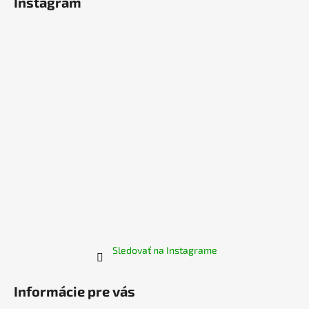
Instagram
p
á
ä
j
t
s
i
ť
e
?
HĽADAŤ
O
d
p
Sledovať na Instagrame
o
r
Informácie pre vás
ú