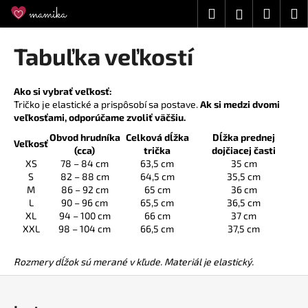
K
Prejsť
Hľadať
Náku
M
Prihláseni
na
o
obsah
Späť
Späť
košík
š
Tabuľka veľkostí
í
Č
k
o
Ako si vybrať veľkosť:
Tričko je elastické a prispôsobí sa postave.
Ak si medzi dvomi
p
veľkosťami, odporúčame zvoliť väčšiu.
o
Obvod hrudníka
Celková dĺžka
Dĺžka prednej
t
Veľkosť
(cca)
trička
dojčiacej časti
r
XS
78 – 84 cm
63,5 cm
35 cm
S
82 – 88 cm
64,5 cm
35,5 cm
e
M
86 – 92 cm
65 cm
36 cm
b
L
90 – 96 cm
65,5 cm
36,5 cm
u
XL
94 – 100 cm
66 cm
37 cm
XXL
98 – 104 cm
66,5 cm
37,5 cm
j
e
Rozmery dĺžok sú merané v kľude. Materiál je elastický.
t
Z
e
á
n