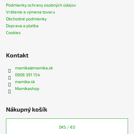
č
Podmienky ochrany osobných údajov
a
Vrátenie a výmena tovaru
m
Obchodné podmienky
e
Doprava a platba
Cookies
BAMBUSOVÉ
TRIČKO
NA
DOJČENIE
Kontakt
LATTE
€44,90
mamika
@
mamika.sk
0908 391 154
mamika.sk
Mamikashop
Nákupný košík
0
KS /
€0