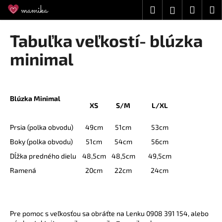
K
Prejsť
Hľadať
Náku
M
Prihláseni
na
o
obsah
Späť
Späť
košík
š
Tabuľka veľkostí- blúzka
í
Č
minimal
k
o
p
o
Blúzka Minimal
t
XS
S/M
L/XL
r
Prsia (polka obvodu)
49cm
51cm
53cm
e
Boky (polka obvodu)
51cm
54cm
56cm
b
u
Dĺžka predného dielu
48,5cm
48,5cm
49,5cm
j
Ramená
20cm
22cm
24cm
e
t
e
Pre pomoc s veľkosťou sa obráťte na Lenku 0908 391 154, alebo
n