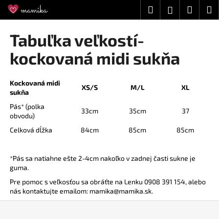
K
Prejsť
Hľadať
Náku
M
Prihláseni
na
o
obsah
Späť
Späť
košík
š
Tabuľka veľkostí-
í
Č
kockovaná midi sukňa
k
o
p
Kockovaná midi
XS/S
M/L
XL
o
sukňa
t
Pás* (polka
33cm
35cm
37
r
obvodu)
e
Celková dĺžka
84cm
85cm
85cm
b
u
*Pás sa natiahne ešte 2-4cm nakoľko v zadnej časti sukne je
j
guma.
e
Pre pomoc s veľkosťou sa obráťte na Lenku 0908 391 154, alebo
t
nás kontaktujte emailom: mamika@mamika.sk.
e
Z
n