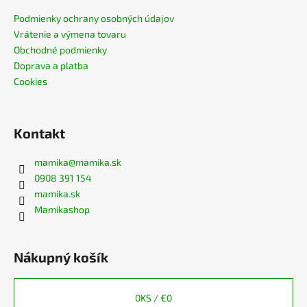
č
a
Podmienky ochrany osobných údajov
m
Vrátenie a výmena tovaru
e
Obchodné podmienky
Doprava a platba
Cookies
TRIČKO
NA
DOJČENIE
MOTHER
Kontakt
BLACK
€54,90
mamika
@
mamika.sk
0908 391 154
mamika.sk
Mamikashop
Nákupný košík
0
KS /
€0