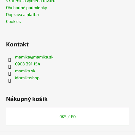
Vrátenie a výmena tovaru
č
a
Obchodné podmienky
m
Doprava a platba
e
Cookies
TRIČKO
Kontakt
NA
DOJČENIE
FLORA
mamika
@
mamika.sk
€44,99
0908 391 154
mamika.sk
Mamikashop
Nákupný košík
0
KS /
€0