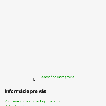
ä
á
t
j
i
s
e
ť
?
HĽADAŤ
O
Sledovať na Instagrame
d
p
Informácie pre vás
o
r
Podmienky ochrany osobných údajov
ú