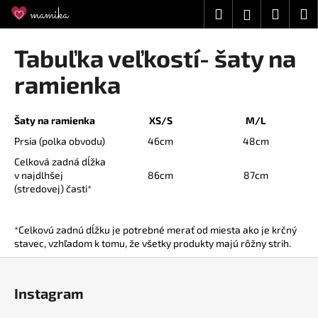
K
Prejsť
Hľadať
Náku
M
Prihláseni
na
o
obsah
Späť
Späť
košík
š
Tabuľka veľkostí- šaty na
í
Č
ramienka
k
o
p
Šaty na ramienka
XS/S
M/L
o
Prsia (polka obvodu)
46cm
48cm
t
Celková zadná dĺžka
r
v najdlhšej
86cm
87cm
e
(stredovej) časti*
b
u
*Celkovú zadnú dĺžku je potrebné merať od miesta ako je krčný
j
stavec, vzhľadom k tomu, že všetky produkty majú rôžny strih.
e
Z
t
á
Instagram
e
p
n