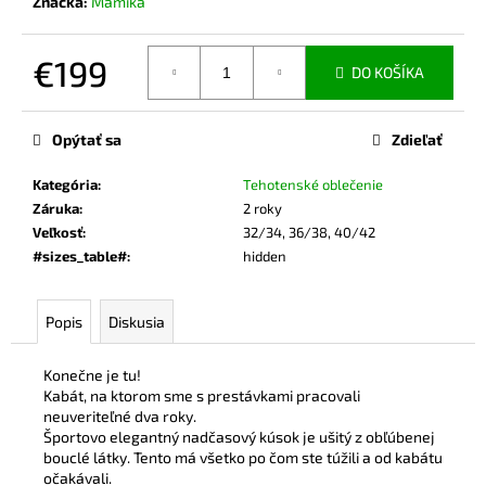
Značka:
Mamika
€199
DO KOŠÍKA
Jednotková
cena:
Opýtať sa
Zdieľať
Kategória
:
Tehotenské oblečenie
Záruka
:
2 roky
Veľkosť
:
32/34, 36/38, 40/42
#sizes_table#
:
hidden
Popis
Diskusia
Konečne je tu!
Kabát, na ktorom sme s prestávkami pracovali
neuveriteľné dva roky.
Športovo elegantný nadčasový kúsok je ušitý z obľúbenej
bouclé látky. Tento má všetko po čom ste túžili a od kabátu
očakávali.