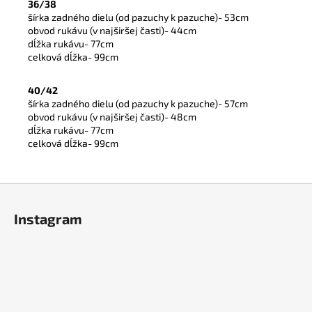
36/38
šírka zadného dielu (od pazuchy k pazuche)- 53cm
obvod rukávu (v najširšej časti)- 44cm
dĺžka rukávu- 77cm
celková dĺžka- 99cm
40/42
šírka zadného dielu (od pazuchy k pazuche)- 57cm
obvod rukávu (v najširšej časti)- 48cm
dĺžka rukávu- 77cm
celková dĺžka- 99cm
Z
á
Instagram
p
ä
t
i
e