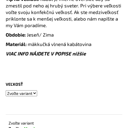
č
zmestil pod neho aj hrubý sveter. Pri výbere veľkosti
a
voľte svoju konfekčnú veľkosť. Ak ste medziveľkosť
m
priklonte sa k menšej veľkosti, alebo nám napíšte a
e
my Vám poradíme.
Obdobie:
Jeseň/ Zima
TRIČKO
NA
Materiál:
mäkkučká vlnená kabátovina
DOJČENIE
FLORA
VIAC INFO NÁJDETE V POPISE nižšie
€44,99
VEĽKOSŤ
Zvoľte variant