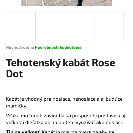
á
j
s
ť
?
Priemerné
Neohodnotené
Podrobnosti hodnotenia
hodnotenie
produktu
Tehotenský kabát Rose
je
HĽADAŤ
0,0
Dot
z
5
hviezdičiek.
O
Kabát je vhodný pre nosiace, nenosiace a aj budúce
d
mamičky.
p
o
Vďaka možnosti zavinutia sa prispôsobí postave a aj
r
veľkosti dieťatka ak ho budete využívať ako nosiaci.
ú
Tip na veľkosť:
Kabát je mierne oversize aby sa