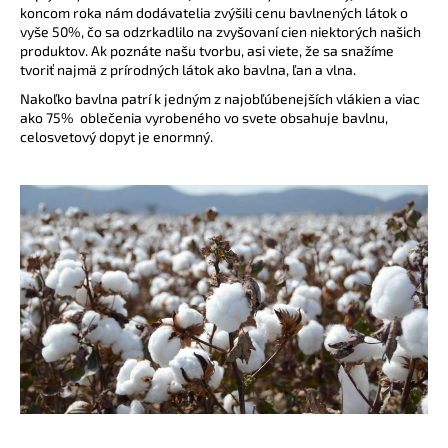
č
koncom roka nám dodávatelia zvýšili cenu bavlnených látok o
a
vyše 50%, čo sa odzrkadlilo na zvyšovaní cien niektorých našich
m
produktov. Ak poznáte našu tvorbu, asi viete, že sa snažíme
e
tvoriť najmä z prírodných látok ako bavlna, ľan a vlna.
Nakoľko bavlna patrí k jedným z najobľúbenejších vlákien a viac
ako 75% oblečenia vyrobeného vo svete obsahuje bavlnu,
BAMBUSOVÉ
celosvetový dopyt je enormný.
TIELKO
NA
DOJČENIE
LATTE
€42,90