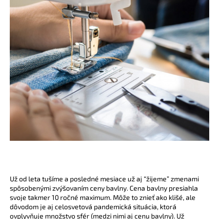
á
j
s
ť
?
HĽADAŤ
O
d
p
Už od leta tušíme a posledné mesiace už aj “žijeme” zmenami
o
spôsobenými zvýšovaním ceny bavlny. Cena bavlny presiahla
svoje takmer 10 ročné maximum. Môže to znieť ako klišé, ale
r
dôvodom je aj celosvetová pandemická situácia, ktorá
ú
ovplyvňuje množstvo sfér (medzi nimi aj cenu bavlny). Už