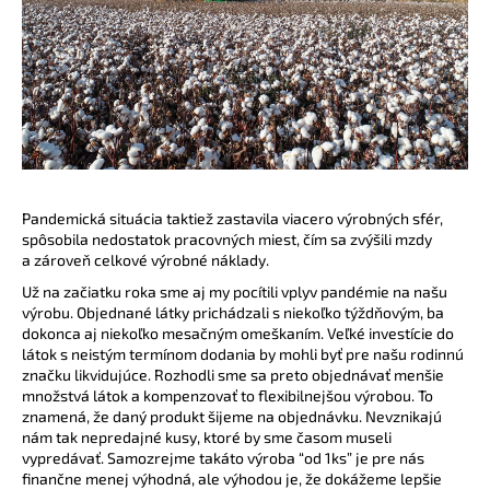
Pandemická situácia taktiež zastavila viacero výrobných sfér,
spôsobila nedostatok pracovných miest, čím sa zvýšili mzdy
a zároveň celkové výrobné náklady.
Už na začiatku roka sme aj my pocítili vplyv pandémie na našu
výrobu. Objednané látky prichádzali s niekoľko týždňovým, ba
dokonca aj niekoľko mesačným omeškaním. Veľké investície do
látok s neistým termínom dodania by mohli byť pre našu rodinnú
značku likvidujúce. Rozhodli sme sa preto objednávať menšie
množstvá látok a kompenzovať to flexibilnejšou výrobou. To
znamená, že daný produkt šijeme na objednávku. Nevznikajú
nám tak nepredajné kusy, ktoré by sme časom museli
vypredávať. Samozrejme takáto výroba “od 1ks” je pre nás
finančne menej výhodná, ale výhodou je, že dokážeme lepšie