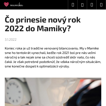
K
Prejsť
Hľadať
Náku
M
Prihláseni
na
o
obsah
Späť
Späť
košík
š
Čo prinesie nový rok
í
Č
2022 do Mamiky?
k
o
p
3.1.2022
o
Koniec roka je už tradične venovaný bilancovaniu. My v Mamike
t
sme ho tentokrát vynechali, keďže rok 2021 bol pre nás veľmi
r
náročný a tak nejak sme sa chceli sústrediť skôr nato, čo nás
e
čaká. Je však potrebné podotknúť, že vďaka náročným situáciám,
sme konečne dospeli k optimalizácii výroby.
b
u
j
e
t
e
n