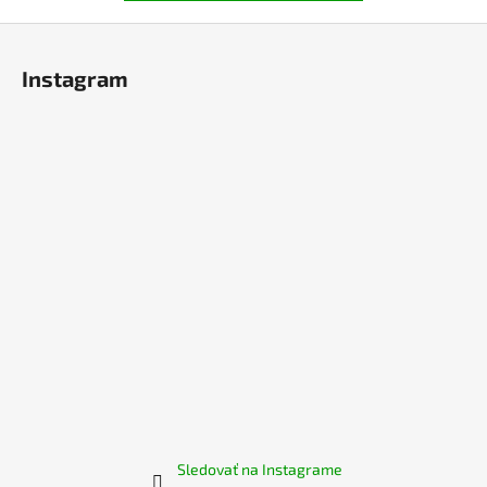
Z
á
Instagram
p
ä
t
i
e
Sledovať na Instagrame