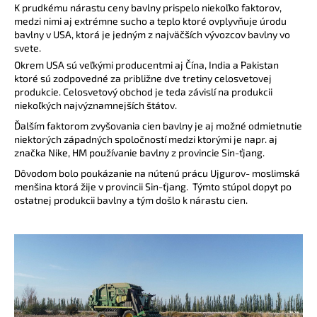
K prudkému nárastu ceny bavlny prispelo niekoľko faktorov,
medzi nimi aj extrémne sucho a teplo ktoré ovplyvňuje úrodu
bavlny v USA, ktorá je jedným z najväčších vývozcov bavlny vo
svete.
Okrem USA sú veľkými producentmi aj Čína, India a Pakistan
ktoré sú zodpovedné za približne dve tretiny celosvetovej
produkcie. Celosvetový obchod je teda závislí na produkcii
niekoľkých najvýznamnejších štátov.
Ďalším faktorom zvyšovania cien bavlny je aj možné odmietnutie
niektorých západných spoločností medzi ktorými je napr. aj
značka Nike, HM používanie bavlny z provincie Sin-ťjang.
Dôvodom bolo poukázanie na nútenú prácu Ujgurov- moslimská
menšina ktorá žije v provincii Sin-ťjang. Týmto stúpol dopyt po
ostatnej produkcii bavlny a tým došlo k nárastu cien.