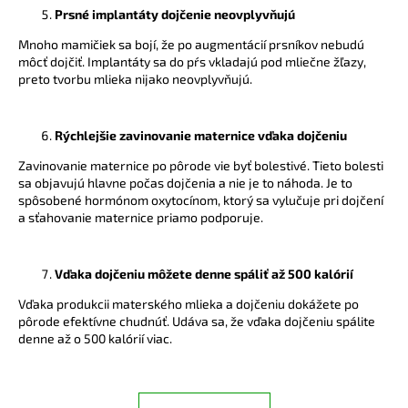
Prsné implantáty dojčenie neovplyvňujú
Mnoho mamičiek sa bojí, že po augmentácií prsníkov nebudú
môcť dojčiť. Implantáty sa do pŕs vkladajú pod mliečne žľazy,
preto tvorbu mlieka nijako neovplyvňujú.
Rýchlejšie zavinovanie maternice vďaka dojčeniu
Zavinovanie maternice po pôrode vie byť bolestivé. Tieto bolesti
sa objavujú hlavne počas dojčenia a nie je to náhoda. Je to
spôsobené hormónom oxytocínom, ktorý sa vylučuje pri dojčení
a sťahovanie maternice priamo podporuje.
Vďaka dojčeniu môžete denne spáliť až 500 kalórií
Vďaka produkcii materského mlieka a dojčeniu dokážete po
pôrode efektívne chudnúť. Udáva sa, že vďaka dojčeniu spálite
denne až o 500 kalórií viac.