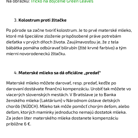
č
Na obrázku:
Tričko na dojčenie Green Leaves
a
m
Kolostrum proti žltačke
e
Po pôrode sa začne tvoriť kolostrum. Je to prvé materské mlieko,
ktoré má špeciálne zloženie prispôsobené práve potrebám
ZAVINOVACÍ
dieťatka v prvých dňoch života. Zaujímavosťou je, že z tela
NOSIČSKÝ
bábätka pomáha odbúravať bilirubín (žlté krvné farbivo) a tým
A
mierni novorodeneckú žltačku.
TEHOTENSKÝ
SVETER
€72,90
Materské mlieko sa dá oficiálne „predať“
Materské mlieko môžete darovať, resp. predať, keďže po
darovaní dostávate finančnú kompenzáciu. Urobiť tak môžete vo
viacerých slovenských mestách. V Bratislave je to Banka
ženského mlieka (Laktárium) v Národnom ústave detských
chorôb (NÚDCH). Mlieko tak môže pomôcť chorým deťom, alebo
deťom, ktorých maminky jednoducho nemajú dostatok mlieka.
Za jeden liter materského mlieka dostanete kompenzáciu
približne 6 €.