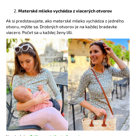
á
Materské mlieko vychádza z viacerých otvorov
j
Ak si predstavujete, ako materské mlieko vychádza z jedného
s
otvoru, mýlite sa. Drobných otvorov je na každej bradavke
ť
viacero. Počet sa u každej ženy líši.
?
HĽADAŤ
O
d
p
o
r
ú