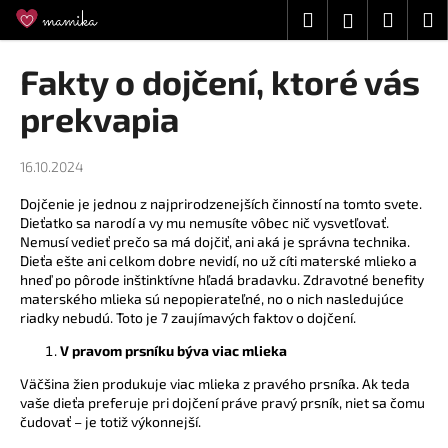
K
Prejsť
Hľadať
Náku
M
Prihláseni
na
o
obsah
Späť
Späť
košík
š
Fakty o dojčení, ktoré vás
í
Č
prekvapia
k
o
p
16.10.2024
o
Dojčenie je jednou z najprirodzenejších činností na tomto svete.
t
Dieťatko sa narodí a vy mu nemusíte vôbec nič vysvetľovať.
r
Nemusí vedieť prečo sa má dojčiť, ani aká je správna technika.
e
Dieťa ešte ani celkom dobre nevidí, no už cíti materské mlieko a
hneď po pôrode inštinktívne hľadá bradavku. Zdravotné benefity
b
materského mlieka sú nepopierateľné, no o nich nasledujúce
u
riadky nebudú. Toto je 7 zaujímavých faktov o dojčení.
j
V pravom prsníku býva viac mlieka
e
Väčšina žien produkuje viac mlieka z pravého prsníka. Ak teda
t
vaše dieťa preferuje pri dojčení práve pravý prsník, niet sa čomu
e
čudovať – je totiž výkonnejší.
n