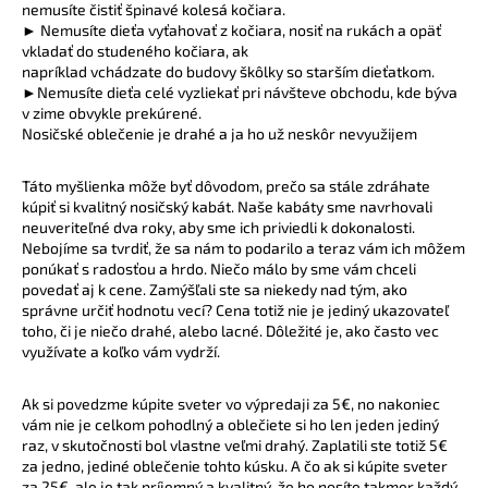
č
nemusíte čistiť špinavé kolesá kočiara.
a
► Nemusíte dieťa vyťahovať z kočiara, nosiť na rukách a opäť
m
vkladať do studeného kočiara, ak
napríklad vchádzate do budovy škôlky so starším dieťatkom.
e
►Nemusíte dieťa celé vyzliekať pri návšteve obchodu, kde býva
v zime obvykle prekúrené.
Nosičské oblečenie je drahé a ja ho už neskôr nevyužijem
ZAVINOVACÍ
NOSIČSKÝ
A
Táto myšlienka môže byť dôvodom, prečo sa stále zdráhate
TEHOTENSKÝ
kúpiť si kvalitný nosičský kabát. Naše kabáty sme navrhovali
SVETER
neuveriteľné dva roky, aby sme ich priviedli k dokonalosti.
€72,90
Nebojíme sa tvrdiť, že sa nám to podarilo a teraz vám ich môžem
ponúkať s radosťou a hrdo. Niečo málo by sme vám chceli
povedať aj k cene. Zamýšľali ste sa niekedy nad tým, ako
správne určiť hodnotu vecí? Cena totiž nie je jediný ukazovateľ
toho, či je niečo drahé, alebo lacné. Dôležité je, ako často vec
využívate a koľko vám vydrží.
Ak si povedzme kúpite sveter vo výpredaji za 5€, no nakoniec
vám nie je celkom pohodlný a oblečiete si ho len jeden jediný
raz, v skutočnosti bol vlastne veľmi drahý. Zaplatili ste totiž 5€
za jedno, jediné oblečenie tohto kúsku. A čo ak si kúpite sveter
za 25€, ale je tak príjemný a kvalitný, že ho nosíte takmer každý