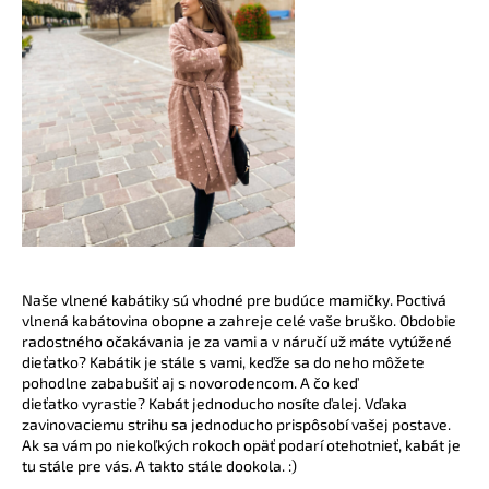
Naše vlnené kabátiky sú vhodné pre budúce mamičky. Poctivá
vlnená kabátovina obopne a zahreje celé vaše bruško. Obdobie
radostného očakávania je za vami a v náručí už máte vytúžené
dieťatko? Kabátik je stále s vami, keďže sa do neho môžete
pohodlne zababušiť aj s novorodencom. A čo keď
dieťatko vyrastie? Kabát jednoducho nosíte ďalej. Vďaka
zavinovaciemu strihu sa jednoducho prispôsobí vašej postave.
Ak sa vám po niekoľkých rokoch opäť podarí otehotnieť, kabát je
tu stále pre vás. A takto stále dookola. :)