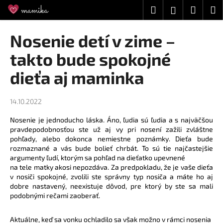
K
Prejsť
Hľadať
Náku
M
Prihláseni
na
o
obsah
Späť
Späť
košík
š
Nosenie detí v zime –
í
Č
takto bude spokojné
k
o
dieťa aj maminka
p
o
14.10.2022
t
r
Nosenie je jednoducho láska. Áno, ľudia sú ľudia a s najväčšou
pravdepodobnosťou ste už aj vy pri nosení zažili zvláštne
e
pohľady, alebo dokonca nemiestne poznámky. Dieťa bude
b
rozmaznané a vás bude bolieť chrbát. To sú tie najčastejšie
u
argumenty ľudí, ktorým sa pohľad na dieťatko upevnené
na tele matky akosi nepozdáva. Za predpokladu, že je vaše dieťa
j
v nosiči spokojné, zvolili ste správny typ nosiča a máte ho aj
e
dobre nastavený, neexistuje dôvod, pre ktorý by ste sa mali
t
podobnými rečami zaoberať.
e
Aktuálne, keď sa vonku ochladilo sa však možno v rámci nosenia
n