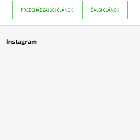
PREDCHÁDZAJÚCI ČLÁNOK
ĎALŠÍ ČLÁNOK
Z
á
Instagram
p
ä
t
i
e