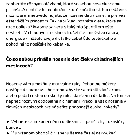
zaoberáte rôznymi otázkami, ktoré so sebou nosenie v zime
á
prináša. Ak patríte k maminkám, ktoré začali nosiť len nedávno,
j
možno si ani neuvedomujete, že nosenie detí v zime, je pre vás
ešte väčším prínosom. Tak napríklad, poznáte dieťa, ktoré sa
s
rado oblieka? My sme sa veru s takýmto špuntíkom ešte
ť
nestretli. V chladných mesiacoch ušetríte množstvo času aj
?
energie, ak môžete svoje dieťatko zabaliť do teplučkého a
pohodlného nosičského kabátika.
Čo so sebou prináša nosenie detičiek v chladnejších
mesiacoch?
HĽADAŤ
Nosenie vám umožňuje mať voľné ruky. Pohodlne môžete
nastúpiť do autobusu bez toho, aby ste sa trápili s kočiarom,
alebo podať cestou do škôlky ruku staršiemu dieťatku. Na tom sa
O
naprieč ročnými obdobiami nič nemení. Prečo je však nosenie v
d
zimných mesiacoch pre vás ešte prínosnejšie, ako inokedy?
p
o
► Vyhnete sa nekonečnému obliekaniu – pančuchy, rukavičky,
r
bunda...
ú
► V upršanom období, či v snehu šetríte čas aj nervy, keď