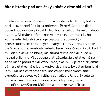
Ako dieťatko pod nosičský kabát v zime obliekať?
Každá matka neustále myslí na svoje dieťa. Na to, aby bolo v
poriadku, bezpečí, cítilo sa príjemne. Premýšľate, ako dieťa
obliecť pod nosičšký kabátik? Rozhodne zabudnite na bundy, či
overaly. Ak máte dieťatko na svojom tele, automaticky ho
zohrievate. Telo stráca svoju teplotu predovšetkým
prostredníctvom odhalených - nahých častí. V prípade, že je
dieťatko spolu s vami celé zababušené v nosičskom kabátiku, trčí
mu len hlavička, na ktorej má samozrejme čiapku, bude mu
naozaj príjemne. Všeobecne platí zásada, že dieťatko má na
sebe mať o jednu tenkú vrstvu viac, ako vy. Ak je teda príjemne
vám a dieťatko má o jednu vrstvu viac, malo by byť príjemne aj
jemu. Na našich tehotensko-nosičských kabátikoch sme
skutočne pracovali veľmi dlho a sú našou pýchou. Skvele sa
hodia na každodenné nosenie, či už k legínam, alebo
spoločenským šatám. Môžete sa o tom presvedčiť tu:
https://www.mamika.sk/tehotenske-oblecenie-kabaty-
nosicske/