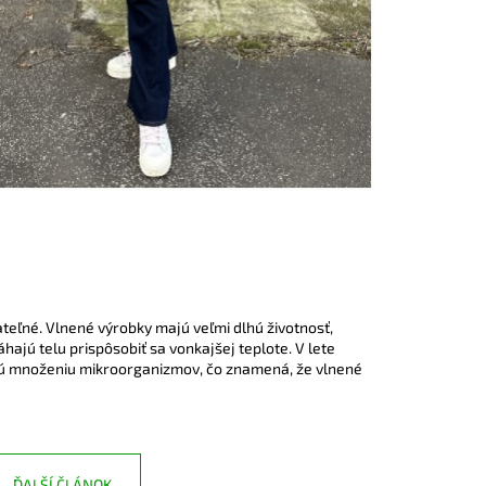
rateľné. Vlnené výrobky majú veľmi dlhú životnosť,
hajú telu prispôsobiť sa vonkajšej teplote. V lete
ňujú množeniu mikroorganizmov, čo znamená, že vlnené
ĎALŠÍ ČLÁNOK