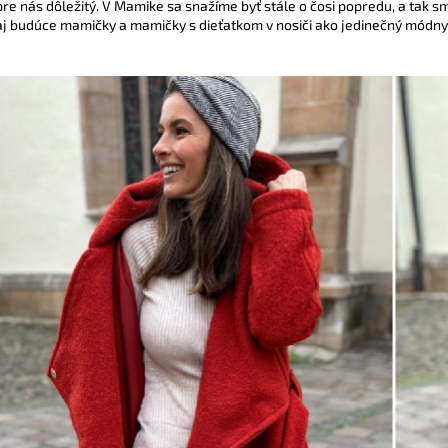
pre nás dôležitý. V Mamike sa snažíme byť stále o čosi popredu, a tak sm
ZAVINOVACÍ NOSIČSKÝ A TEHOTENSKÝ
BAMBUSOVÉ TRI
SVETER
NUDE
aj budúce mamičky a mamičky s dieťatkom v nosiči ako jedinečný módny
€72,90
€44,90