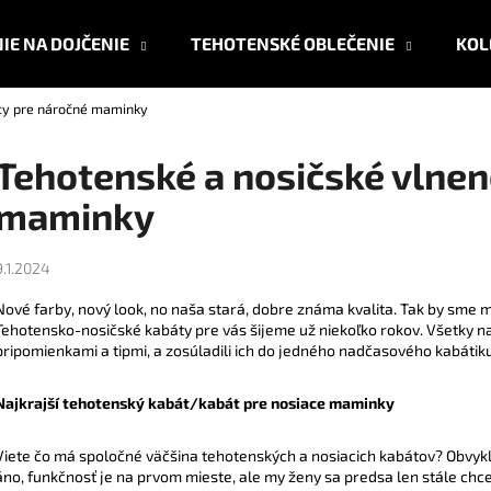
IE NA DOJČENIE
TEHOTENSKÉ OBLEČENIE
KOL
áty pre náročné maminky
Čo potrebujete nájsť?
Tehotenské a nosičské vlnen
maminky
HĽADAŤ
9.1.2024
Odporúčame
Nové farby, nový look, no naša stará, dobre známa kvalita. Tak by sme
Tehotensko-nosičské kabáty pre vás šijeme už niekoľko rokov. Všetky na
pripomienkami a tipmi, a zosúladili ich do jedného nadčasového kabátiku
Najkrajší tehotenský kabát/kabát pre nosiace maminky
Viete čo má spoločné väčšina tehotenských a nosiacich kabátov? Obvyk
áno, funkčnosť je na prvom mieste, ale my ženy sa predsa len stále chcem