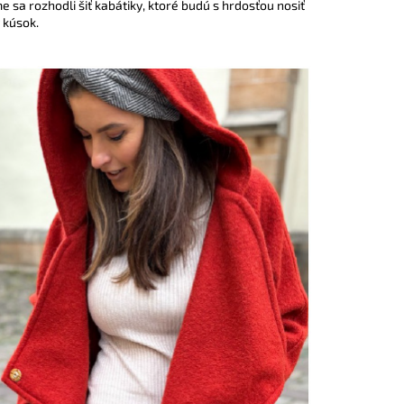
e sa rozhodli šiť kabátiky, ktoré budú s hrdosťou nosiť
ČKO NA DOJČENIE ROSE
 kúsok.