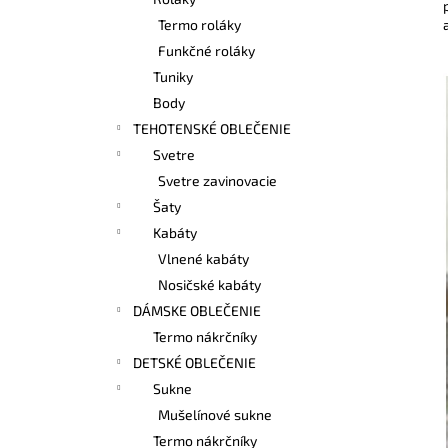
BAMBUSOVÉ TIELKO NA DOJČENIE
LATTE
Termo roláky
€42,90
Funkčné roláky
Tuniky
Body
TEHOTENSKÉ OBLEČENIE
Svetre
Svetre zavinovacie
Šaty
Kabáty
Vlnené kabáty
Nosičské kabáty
DÁMSKE OBLEČENIE
Termo nákrčníky
DETSKÉ OBLEČENIE
Sukne
Mušelínové sukne
Termo nákrčníky