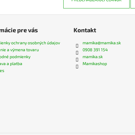
mácie pre vás
Kontakt
enky ochrany osobných údajov
mamika
@
mamika.sk
nie a výmena tovaru
0908 391 154
odné podmienky
mamika.sk
va a platba
Mamikashop
es