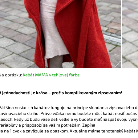
Na obrázku:
Kabát MAMA v tehlovej farbe
V jednoduchosti je krása – preč s komplikovaným zipsovaním!
Väčšina nosiacich kabátov funguje na princípe vkladania zipsovacieho d
zavinovacieho strihu. Práve vďaka nemu budete môcť kabát nosiť počas 
časoch, kedy už budú vaše deti veľké a vy budete mať naspäť svoju vys
variabilný a prispôsobí sa vašim potrebám. Zapína
sa na 1 cvok a zaväzuje sa opaskom. Aktuálne máme tehotenský kabát 