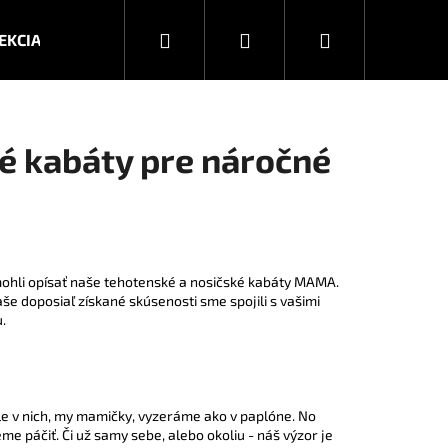
Hľadať
Prihlásenie
Nákupný
EKCIA JESEŇ/ZIMA 2026
KOLEKCIA JAR/LETO 2025
košík
é kabáty pre náročné
 mohli opísať naše tehotenské a nosičské kabáty MAMA.
še doposiaľ získané skúsenosti sme spojili s vašimi
.
Nasledujúce
le v nich, my mamičky, vyzeráme ako v paplóne. No
e páčiť. Či už samy sebe, alebo okoliu - náš výzor je