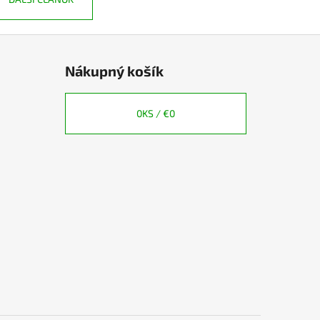
Nákupný košík
0
KS /
€0