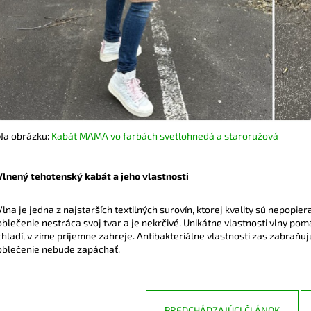
Na obrázku:
Kabát MAMA vo farbách svetlohnedá a staroružová
Vlnený tehotenský kabát a jeho vlastnosti
Vlna je jedna z najstarších textilných surovín, ktorej kvality sú nepopie
oblečenie nestráca svoj tvar a je nekrčivé. Unikátne vlastnosti vlny pomá
chladí, v zime príjemne zahreje. Antibakteriálne vlastnosti zas zabra
oblečenie nebude zapáchať.
PREDCHÁDZAJÚCI ČLÁNOK