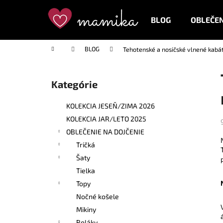
K
Prejsť
na
o
BLOG
OBLEČEN
obsah
Späť
Späť
š
do
do
í
Domov
BLOG
Tehotenské a nosičské vlnené kab
k
obchodu
obchodu
B
o
Kategórie
Preskočiť
č
kategórie
n
KOLEKCIA JESEŇ/ZIMA 2026
ý
KOLEKCIA JAR/LETO 2025
p
OBLEČENIE NA DOJČENIE
a
Tričká
n
Šaty
e
Tielka
l
Topy
Nočné košele
Mikiny
Roláky