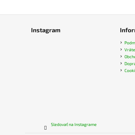
Z
á
Instagram
Infor
p
ä
Podmi
t
Vráte
i
Obch
e
Dopra
Cooki
Sledovať na Instagrame