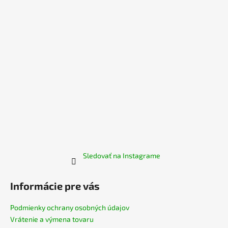
č
t
a
i
m
e
e
TRIČKO
NA
DOJČENIE
MOTHER
BLACK
€54,90
Sledovať na Instagrame
Informácie pre vás
Podmienky ochrany osobných údajov
Vrátenie a výmena tovaru