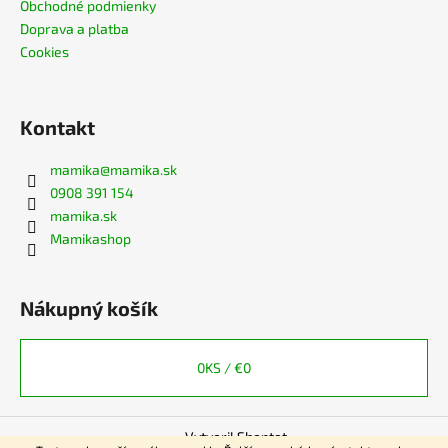
Obchodné podmienky
Doprava a platba
Cookies
Kontakt
mamika
@
mamika.sk
0908 391 154
mamika.sk
Mamikashop
Nákupný košík
0
KS /
€0
Vytvoril Shoptet