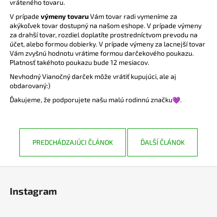
vráteného tovaru.
á
V prípade
výmeny tovaru
Vám tovar radi vymeníme za
j
akýkoľvek tovar dostupný na našom eshope. V prípade výmeny
za drahší tovar, rozdiel doplatíte prostredníctvom prevodu na
s
účet, alebo formou dobierky. V prípade výmeny za lacnejší tovar
ť
Vám zvyšnú hodnotu vrátime formou darčekového poukazu.
?
Platnosť takéhoto poukazu bude 12 mesiacov.
Nevhodný Vianočný darček môže vrátiť kupujúci, ale aj
obdarovaný:)
Ďakujeme, že podporujete našu malú rodinnú značku
.
HĽADAŤ
PREDCHÁDZAJÚCI ČLÁNOK
ĎALŠÍ ČLÁNOK
O
d
Z
p
á
o
Instagram
p
r
ä
ú