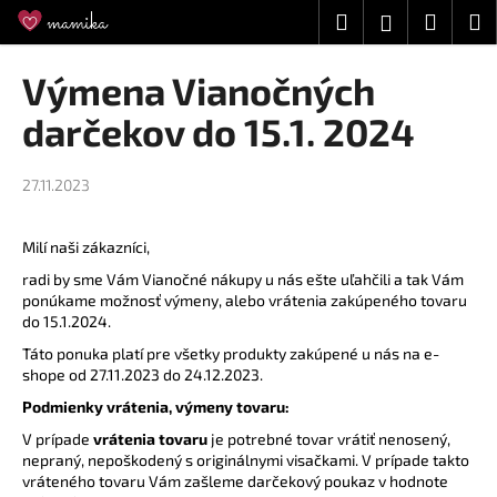
K
Prejsť
Hľadať
Náku
M
Prihláseni
na
o
obsah
Späť
Späť
košík
š
Výmena Vianočných
í
Č
darčekov do 15.1. 2024
k
o
p
27.11.2023
o
t
Milí naši zákazníci,
r
radi by sme Vám Vianočné nákupy u nás ešte uľahčili a tak Vám
e
ponúkame možnosť výmeny, alebo vrátenia zakúpeného tovaru
b
do 15.1.2024.
u
Táto ponuka platí pre všetky produkty zakúpené u nás na e-
shope od 27.11.2023 do 24.12.2023.
j
e
Podmienky vrátenia, výmeny tovaru:
t
V prípade
vrátenia tovaru
je potrebné tovar vrátiť nenosený,
nepraný, nepoškodený s originálnymi visačkami. V prípade takto
e
vráteného tovaru Vám zašleme darčekový poukaz v hodnote
n