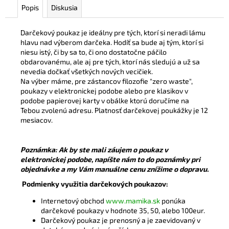
č
Popis
Diskusia
a
m
Darčekový poukaz je ideálny pre tých, ktorí si neradi lámu
e
hlavu nad výberom darčeka. Hodíť sa bude aj tým, ktorí si
niesu istý, či by sa to, či ono dostatočne páčilo
obdarovanému, ale aj pre tých, ktorí nás sledujú a už sa
BAMBUSOVÉ
nevedia dočkať všetkých nových vecičiek.
TRIČKO
Na výber máme, pre zástancov filozofie "zero waste",
NA
poukazy v elektronickej podobe alebo pre klasikov v
DOJČENIE
podobe papierovej karty v obálke ktorú doručíme na
ROSE
NUDE
Tebou zvolenú adresu. Platnosť darčekovej poukážky je 12
mesiacov.
€44,90
Poznámka: Ak by ste mali záujem o poukaz v
elektronickej podobe, napíšte nám to do poznámky pri
objednávke a my Vám manuálne cenu znížime o dopravu.
Podmienky využitia darčekových poukazov:
Internetový obchod
www.mamika.sk
ponúka
darčekové poukazy v hodnote 35, 50, alebo 100eur.
Darčekový poukaz je prenosný a je zaevidovaný v