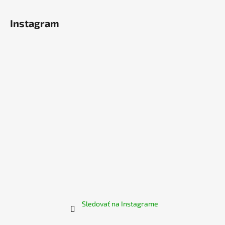
Z
á
Instagram
p
ä
t
i
e
Sledovať na Instagrame