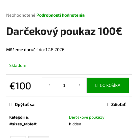
á
j
Priemerné
Neohodnotené
Podrobnosti hodnotenia
hodnotenie
s
produktu
Darčekový poukaz 100€
ť
je
?
0,0
z
Môžeme doručiť do:
12.8.2026
5
hviezdičiek.
Skladom
HĽADAŤ
€100
DO KOŠÍKA
Jednotková
O
cena:
Opýtať sa
Zdieľať
d
p
Kategória
:
Darčekové poukazy
o
#sizes_table#
:
hidden
r
ú