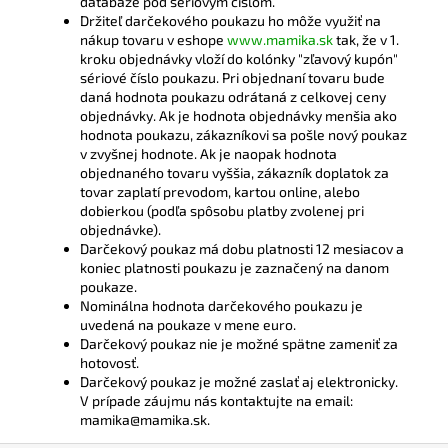
databáze pod sériovým číslom.
Držiteľ darčekového poukazu ho môže využiť na
nákup tovaru v eshope
www.mamika.sk
tak, že v 1.
kroku objednávky vloží do kolónky "zľavový kupón"
sériové číslo poukazu. Pri objednaní tovaru bude
daná hodnota poukazu odrátaná z celkovej ceny
objednávky. Ak je hodnota objednávky menšia ako
hodnota poukazu, zákazníkovi sa pošle nový poukaz
v zvyšnej hodnote. Ak je naopak hodnota
objednaného tovaru vyššia, zákazník doplatok za
tovar zaplatí prevodom, kartou online, alebo
dobierkou (podľa spôsobu platby zvolenej pri
objednávke).
Darčekový poukaz má dobu platnosti 12 mesiacov a
koniec platnosti poukazu je zaznačený na danom
poukaze.
Nominálna hodnota darčekového poukazu je
uvedená na poukaze v mene euro.
Darčekový poukaz nie je možné spätne zameniť za
hotovosť.
Darčekový poukaz je možné zaslať aj elektronicky.
V prípade záujmu nás kontaktujte na email:
mamika@mamika.sk.