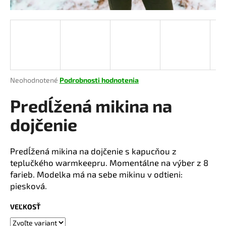
á
j
s
ť
?
Priemerné
Neohodnotené
Podrobnosti hodnotenia
hodnotenie
produktu
Predĺžená mikina na
je
HĽADAŤ
0,0
dojčenie
z
5
hviezdičiek.
Predĺžená mikina na dojčenie s kapucňou z
O
teplučkého warmkeepru. Momentálne na výber z 8
d
farieb. Modelka má na sebe mikinu v odtieni:
p
piesková.
o
r
VEĽKOSŤ
ú