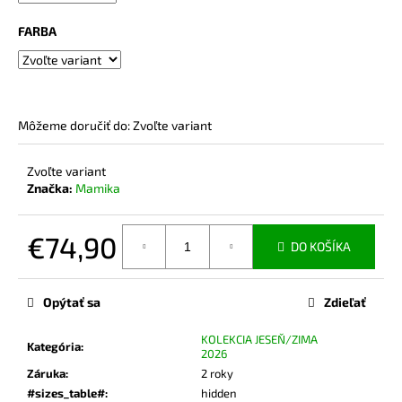
č
a
FARBA
m
e
BAMBUSOVÉ
Môžeme doručiť do:
Zvoľte variant
TRIČKO
NA
DOJČENIE
Zvoľte variant
ROSE
Značka:
Mamika
NUDE
€44,90
€74,90
DO KOŠÍKA
Jednotková
cena:
Opýtať sa
Zdieľať
KOLEKCIA JESEŇ/ZIMA
Kategória
:
2026
Záruka
:
2 roky
#sizes_table#
:
hidden