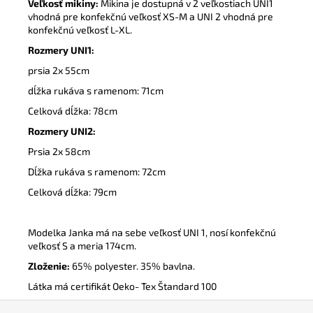
Veľkosť mikiny:
Mikina je dostupná v 2 veľkostiach UNI1
vhodná pre konfekčnú veľkosť XS-M a UNI 2 vhodná pre
konfekčnú veľkosť L-XL.
Rozmery UNI1:
prsia 2x 55cm
dĺžka rukáva s ramenom: 71cm
Celková dĺžka: 78cm
Rozmery UNI2:
Prsia 2x 58cm
Dĺžka rukáva s ramenom: 72cm
Celková dĺžka: 79cm
Modelka Janka má na sebe veľkosť UNI 1, nosí konfekčnú
veľkosť S a meria 174cm.
Zloženie:
65% polyester. 35% bavlna.
Látka má certifikát Oeko- Tex Štandard 100
Z