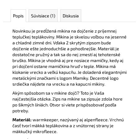
Popis
Súvisiace (1)
Diskusia
Novinkou je predĺžená mikina na dojčenie z príjemnej
teplučkej teplákoviny. Mikina je skvelou voľbou na jesenné
a chladné zimné dni. Vďaka 2 skrytým zipsom bude
dojčenie ešte jednoduchšie a pohodlnejšie. Materiál je
dostatočne pružný a tak sa do nej zmestí aj tehotenské
bruško. Mikina je vhodná aj pre nosiace mamičky, kedy aj
pri dojčení ostane mamičkina hruď v teple. Mikina má
klokanie vrecko a veľkú kapucňu. Je doladená elegantnými
metalickými značkami s logom Mamiky. Decentné logo
srdiečka nájdete na vrecku a na kapucni mikiny.
Akým spôsobom sa v mikine dojčí? Toto je Vaša
najčastejšia otázka. Zips na mikine sa zipsuje zdola hore
po šikmých líniách. Otvor si viete prispôsobovať podľa
potreby.
Materiál:
warmkeeper, nazývaný aj alpenfleece. Vrchnú
časť tvorí mäkká teplákovina a z vnútornej strany je
mäkkučký mikrofleece.