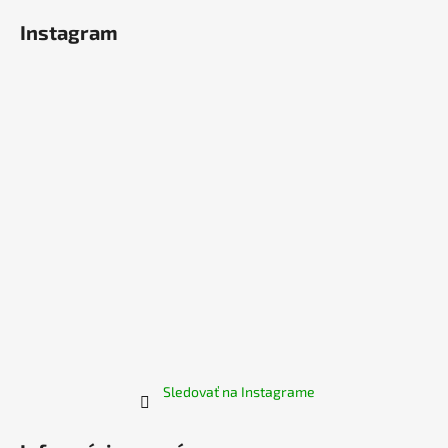
á
Instagram
p
ä
t
i
e
Sledovať na Instagrame