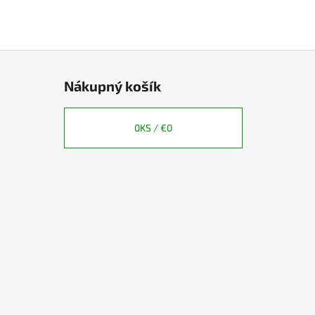
Nákupný košík
0
KS /
€0