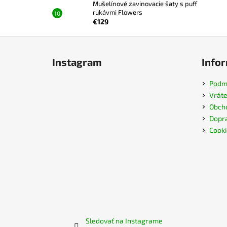
Mušelínové zavinovacie šaty s puff
rukávmi Flowers
€129
Z
á
Instagram
Infor
p
ä
Podmi
t
Vráte
i
Obch
e
Dopra
Cooki
Sledovať na Instagrame