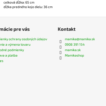
celková dĺžka: 65 cm
dĺžka predného kojo dielu: 36 cm
mácie pre vás
Kontakt
enky ochrany osobných údajov
mamika
@
mamika.sk
nie a výmena tovaru
0908 391 154
odné podmienky
mamika.sk
va a platba
Mamikashop
es