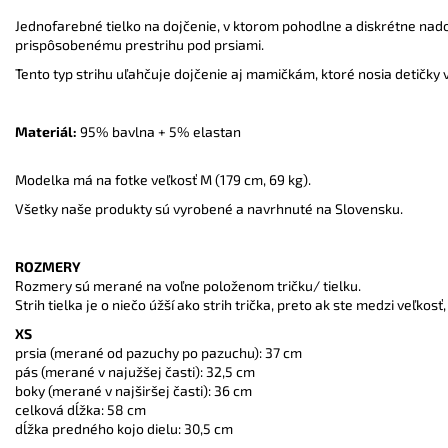
Jednofarebné tielko na dojčenie, v ktorom pohodlne a diskrétne nado
prispôsobenému prestrihu pod prsiami.
Tento typ strihu uľahčuje dojčenie aj mamičkám, ktoré nosia detičky v 
Materiál:
95% bavlna + 5% elastan
Modelka má na fotke veľkosť M (179 cm, 69 kg).
Všetky naše produkty sú vyrobené a navrhnuté na Slovensku.
ROZMERY
Rozmery sú merané na voľne položenom tričku/ tielku.
Strih tielka je o niečo úžší ako strih trička, preto ak ste medzi veľkos
XS
prsia (merané od pazuchy po pazuchu): 37 cm
pás (merané v najužšej časti): 32,5 cm
boky (merané v najširšej časti): 36 cm
celková dĺžka: 58 cm
dĺžka predného kojo dielu: 30,5 cm