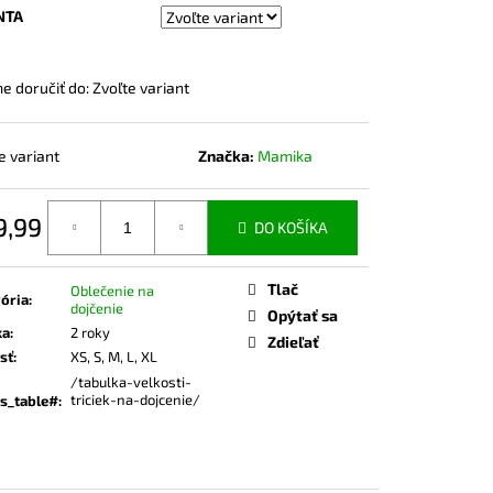
ČKO NA DOJČENIE ROSE
NTA
 doručiť do:
Zvoľte variant
e variant
Značka:
Mamika
9,99
DO KOŠÍKA
otková
Tlač
Oblečenie na
ória
:
dojčenie
Opýtať sa
ka
:
2 roky
Zdieľať
sť
:
XS, S, M, L, XL
/tabulka-velkosti-
triciek-na-dojcenie/
s_table#
: