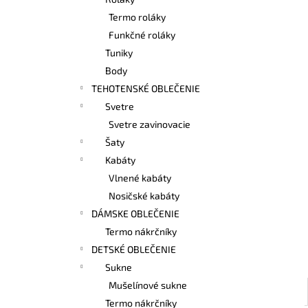
BAMBUSOVÉ TIELKO NA DOJČENIE
LATTE
Termo roláky
€42,90
Funkčné roláky
Tuniky
Body
TEHOTENSKÉ OBLEČENIE
Svetre
Svetre zavinovacie
Šaty
Kabáty
Vlnené kabáty
Nosičské kabáty
DÁMSKE OBLEČENIE
Termo nákrčníky
DETSKÉ OBLEČENIE
Sukne
Mušelínové sukne
Termo nákrčníky