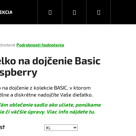
Hľadať
Prihlásenie
Nákupný
EKCIA JESEŇ/ZIMA 2026
KOLEKCIA JAR/LETO 2025
košík
rné
dnotené
Podrobnosti hodnotenia
enie
tu
elko na dojčenie Basic
spberry
čiek.
o na dojčenie z kolekcie BASIC, v ktorom
lne a diskrétne nadojčíte Vaše dieťatko.
ám oblečenie sadlo ako uliate, ponúkame
e či väčšie úpravy. Viac info nájdete tu.
Nasledujúce
SŤ