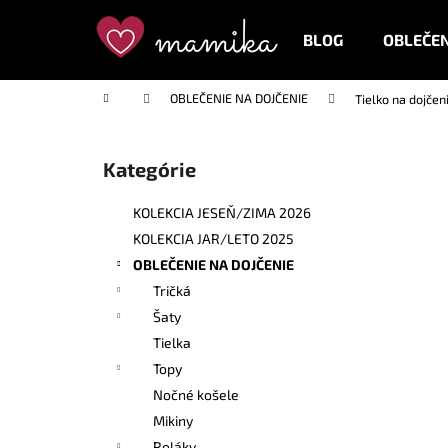
K
Prejsť
na
o
BLOG
OBLEČEN
obsah
Späť
Späť
š
do
do
í
Domov
OBLEČENIE NA DOJČENIE
Tielko na dojčen
k
obchodu
obchodu
B
o
Kategórie
Preskočiť
č
kategórie
n
KOLEKCIA JESEŇ/ZIMA 2026
ý
KOLEKCIA JAR/LETO 2025
p
OBLEČENIE NA DOJČENIE
a
Tričká
n
Šaty
e
Tielka
l
Topy
Nočné košele
Mikiny
Roláky