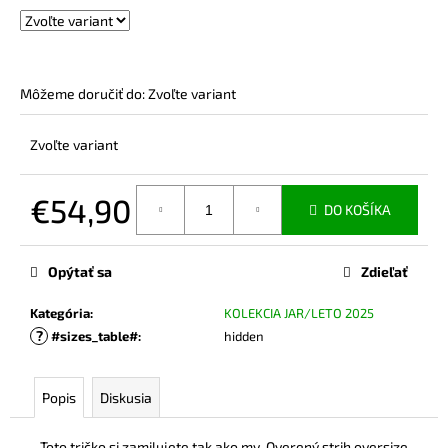
č
a
m
e
Môžeme doručiť do:
Zvoľte variant
MIKINA
Zvoľte variant
NA
DOJČENIE
BEIGE
€54,90
€74,90
DO KOŠÍKA
Jednotková
cena:
Opýtať sa
Zdieľať
Kategória
:
KOLEKCIA JAR/LETO 2025
?
#sizes_table#
:
hidden
Popis
Diskusia
Toto tričko si zamilujete tak ako my. Overený strih oversize