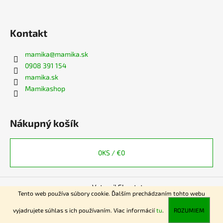
Kontakt
mamika
@
mamika.sk
0908 391 154
mamika.sk
Mamikashop
Nákupný košík
0
KS /
€0
Vytvoril Shoptet
Tento web používa súbory cookie. Ďalším prechádzaním tohto webu
Copyright 2026
www.mamika.sk
. Všetky práva vyhradené.
vyjadrujete súhlas s ich používaním. Viac informácií
tu
.
ROZUMIEM
Získajte zľavu 5eur