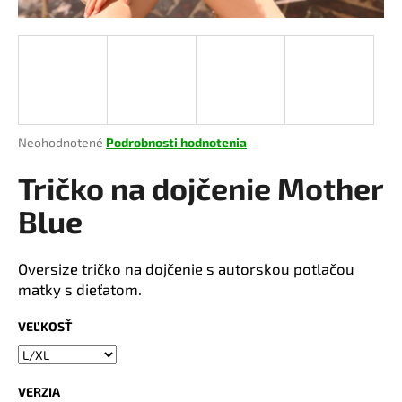
á
j
s
ť
?
Priemerné
Neohodnotené
Podrobnosti hodnotenia
hodnotenie
produktu
Tričko na dojčenie Mother
je
HĽADAŤ
0,0
Blue
z
5
hviezdičiek.
Oversize tričko na dojčenie s autorskou potlačou
O
matky s dieťatom.
d
p
VEĽKOSŤ
o
r
ú
VERZIA