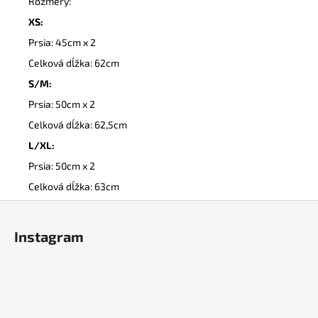
Rozmery:
XS:
Prsia: 45cm x 2
Celková dĺžka: 62cm
S/M:
Prsia: 50cm x 2
Celková dĺžka: 62,5cm
L/XL:
Prsia: 50cm x 2
Celková dĺžka: 63cm
Z
á
Instagram
p
ä
t
i