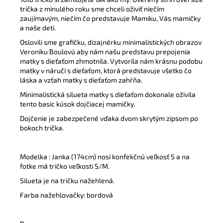
trička z minulého roku sme chceli oživiť niečím
zaujímavým, niečím čo predstavuje Mamiku, Vás mamičky
a naše deti.
Oslovili sme grafičku, dizajnérku minimalistických obrazov
Veroniku Boulovú aby nám našu predstavu prepojenia
matky s dieťaťom zhmotnila. Vytvorila nám krásnu podobu
matky v náručí s dieťaťom, ktorá predstavuje všetko čo
láska a vzťah matky s dieťaťom zahŕňa.
Minimalistická silueta matky s dieťaťom dokonale oživila
tento basic kúsok dojčiacej mamičky.
Dojčenie je zabezpečené vďaka dvom skrytým zipsom po
bokoch trička.
Modelka : Janka (174cm) nosí konfekčnú veľkosť S a na
fotke má tričko veľkosti S/M.
Silueta je na tričku nažehlená.
Farba nažehlovačky: bordová