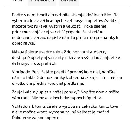
Poďte s nami tvoriť a navrhnite si svoje ideálne tričko! Na
výber máte až z 9 krásnych kvetinových úpletov. Zvoliť si
môžete typ rukáva, výstrih a veľkosť. Tričká šijeme
prioritne v dojčiacej verzii. V prípade, že si želáte
nedojčiacu verziu, napíšte nám to prosím do poznámky k
objednávke.
Názov úpletu: uveďte taktiež do poznámky. Všetky
dostupné úplety aj varianty rukávov a výstrihov nájdete v
detailných fotografiách.
V prípade, že si želáte predĺžiť predný kojo diel, napíšte
nám to taktiež do poznámky k objednávke aj s informáciou
o koľko cm predný kojo diel predĺžime.
Zaujal vás iný úplet z našej ponuky? Napíšte nám a tričko
vám radi ušijeme aj z iných dostupných úpletov.
Vzhľadom k tomu, že ide o výrobu na zakázku, tento tovar
nie je možné vrátiť. Výmena za inú veľkosť je možná.
Ďakujeme za pochopenie.