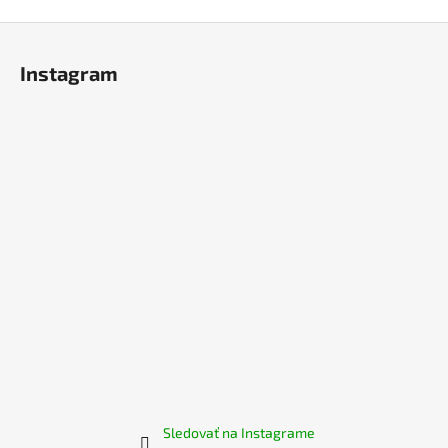
Z
á
Instagram
p
ä
t
i
e
Sledovať na Instagrame