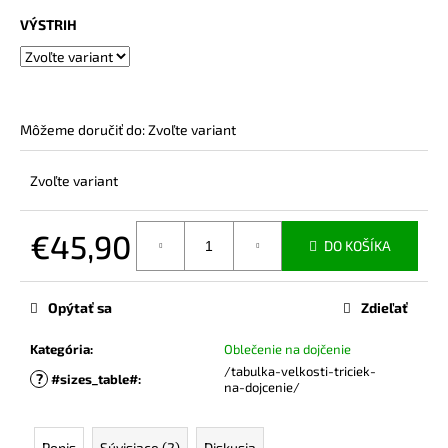
č
a
VÝSTRIH
m
e
BAMBUSOVÉ
Môžeme doručiť do:
Zvoľte variant
TRIČKO
NA
DOJČENIE
Zvoľte variant
LATTE
€44,90
€45,90
DO KOŠÍKA
Jednotková
cena:
Opýtať sa
Zdieľať
Kategória
:
Oblečenie na dojčenie
/tabulka-velkosti-triciek-
?
#sizes_table#
:
na-dojcenie/
Popis
Súvisiace (2)
Diskusia