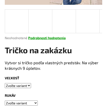
á
j
s
ť
?
Priemerné
Neohodnotené
Podrobnosti hodnotenia
hodnotenie
produktu
Tričko na zakázku
je
HĽADAŤ
0,0
z
Vytvor si tričko podľa vlastných predstáv. Na výber
5
krásnych 9 úpletov.
hviezdičiek.
O
VEĽKOSŤ
d
p
o
RUKÁV
r
ú