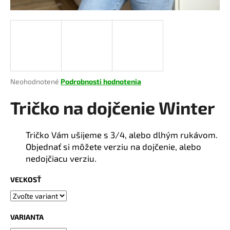
á
j
s
ť
?
Priemerné
Neohodnotené
Podrobnosti hodnotenia
hodnotenie
produktu
Tričko na dojčenie Winter
je
HĽADAŤ
0,0
z
Tričko Vám ušijeme s 3/4, alebo dlhým rukávom.
5
Objednať si môžete verziu na dojčenie, alebo
hviezdičiek.
nedojčiacu verziu.
O
d
VEĽKOSŤ
p
o
r
VARIANTA
ú