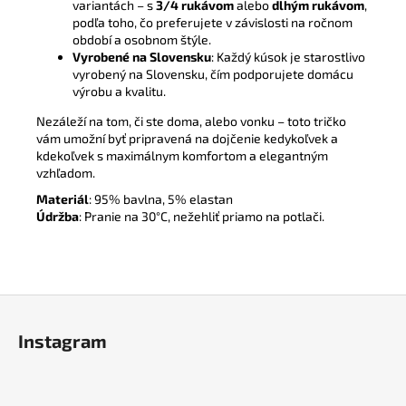
variantách – s
3/4 rukávom
alebo
dlhým rukávom
,
podľa toho, čo preferujete v závislosti na ročnom
období a osobnom štýle.
Vyrobené na Slovensku
: Každý kúsok je starostlivo
vyrobený na Slovensku, čím podporujete domácu
výrobu a kvalitu.
Nezáleží na tom, či ste doma, alebo vonku – toto tričko
vám umožní byť pripravená na dojčenie kedykoľvek a
kdekoľvek s maximálnym komfortom a elegantným
vzhľadom.
Materiál
: 95% bavlna, 5% elastan
Údržba
: Pranie na 30°C, nežehliť priamo na potlači.
Z
á
Instagram
p
ä
t