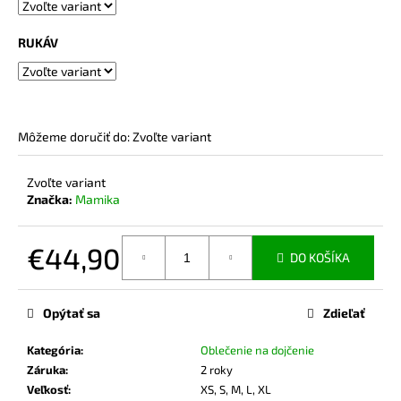
č
a
m
RUKÁV
e
MIKINA
NA
Môžeme doručiť do:
Zvoľte variant
DOJČENIE
BEIGE
Zvoľte variant
€74,90
Značka:
Mamika
€44,90
DO KOŠÍKA
Jednotková
cena:
Opýtať sa
Zdieľať
Kategória
:
Oblečenie na dojčenie
Záruka
:
2 roky
Veľkosť
:
XS, S, M, L, XL