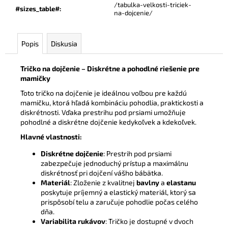
/tabulka-velkosti-triciek-
#sizes_table#
:
na-dojcenie/
Popis
Diskusia
Tričko na dojčenie – Diskrétne a pohodlné riešenie pre
mamičky
Toto tričko na dojčenie je ideálnou voľbou pre každú
mamičku, ktorá hľadá kombináciu pohodlia, praktickosti a
diskrétnosti. Vďaka prestrihu pod prsiami umožňuje
pohodlné a diskrétne dojčenie kedykoľvek a kdekoľvek.
Hlavné vlastnosti:
Diskrétne dojčenie
: Prestrih pod prsiami
zabezpečuje jednoduchý prístup a maximálnu
diskrétnosť pri dojčení vášho bábätka.
Materiál
: Zloženie z kvalitnej
bavlny
a
elastanu
poskytuje príjemný a elastický materiál, ktorý sa
prispôsobí telu a zaručuje pohodlie počas celého
dňa.
Variabilita rukávov
: Tričko je dostupné v dvoch