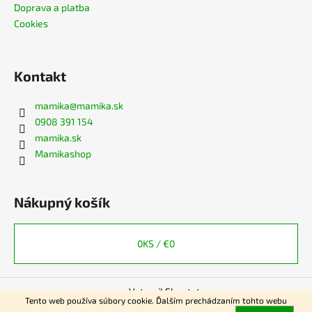
Doprava a platba
Cookies
Kontakt
mamika
@
mamika.sk
0908 391 154
mamika.sk
Mamikashop
Nákupný košík
0
KS /
€0
Vytvoril Shoptet
Tento web používa súbory cookie. Ďalším prechádzaním tohto webu