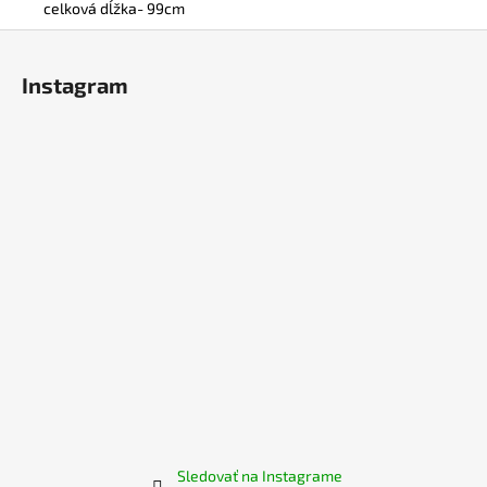
celková dĺžka- 99cm
Z
á
Instagram
p
ä
t
i
e
Sledovať na Instagrame