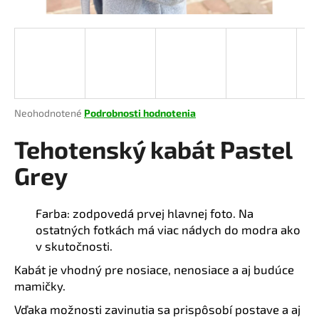
á
j
s
ť
?
Priemerné
Neohodnotené
Podrobnosti hodnotenia
hodnotenie
produktu
Tehotenský kabát Pastel
je
HĽADAŤ
0,0
Grey
z
5
hviezdičiek.
Farba: zodpovedá prvej hlavnej foto. Na
O
ostatných fotkách má viac nádych do modra ako
d
v skutočnosti.
p
Kabát je vhodný pre nosiace, nenosiace a aj budúce
o
mamičky.
r
ú
Vďaka možnosti zavinutia sa prispôsobí postave a aj