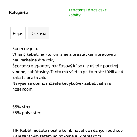
Tehotenské nosičské
Kategória
:
kabáty
Popis
Diskusia
Konečne je tu!
Vlnený kabát, na ktorom sme s prestávkami pracovali
neuveriteľné dva roky.
Športovo elegantný nadčasový kúsok je ušitý z poctivej
vlnenej kabátoviny. Tento má všetko po čom ste túžili a od
kabátu očakávali.
Navyše sa doňho môžete kedykoľvek zababušiť aj s
nosencom.
65% vlna
35% polyester
TIP: Kabát môžete nosiť a kombinovať do rôznych outfitov-
k elegantným šatám no pokojne aj k teplákom.