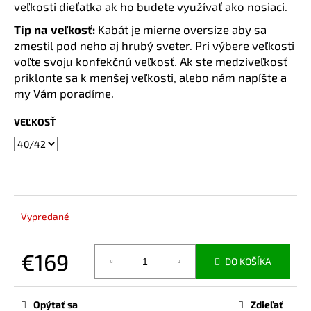
č
veľkosti dieťatka ak ho budete využívať ako nosiaci.
a
Tip na veľkosť:
Kabát je mierne oversize aby sa
m
zmestil pod neho aj hrubý sveter. Pri výbere veľkosti
e
voľte svoju konfekčnú veľkosť. Ak ste medziveľkosť
priklonte sa k menšej veľkosti, alebo nám napíšte a
BAMBUSOVÉ
my Vám poradíme.
TRIČKO
NA
VEĽKOSŤ
DOJČENIE
LATTE
€44,90
Vypredané
€169
DO KOŠÍKA
Jednotková
cena:
Opýtať sa
Zdieľať