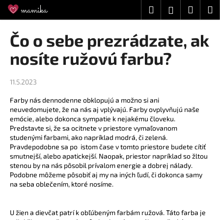
K
Prejsť
Hľadať
Náku
M
Prihláseni
na
o
obsah
Späť
Späť
košík
š
Čo o sebe prezrádzate, ak
í
Č
nosíte ružovú farbu?
k
o
p
11.5.2023
o
Farby nás dennodenne obklopujú a možno si ani
t
neuvedomujete, že na nás aj vplývajú. Farby ovplyvňujú naše
r
emócie, alebo dokonca sympatie k nejakému človeku.
e
Predstavte si, že sa ocitnete v priestore vymaľovanom
studenými farbami, ako napríklad modrá, či zelená.
b
Pravdepodobne sa po istom čase v tomto priestore budete cítiť
u
smutnejší, alebo apatickejší. Naopak, priestor napríklad so žltou
stenou by na nás pôsobil prívalom energie a dobrej nálady.
j
Podobne môžeme pôsobiť aj my na iných ľudí, či dokonca samy
e
na seba oblečením, ktoré nosíme.
t
e
U žien a dievčat patrí k obľúbeným farbám ružová. Táto farba je
n