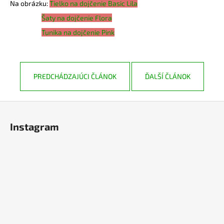
Na obrázku:
Tielko na dojčenie Basic Lila
Šaty na dojčenie Flora
Tunika na dojčenie Pink
PREDCHÁDZAJÚCI ČLÁNOK
ĎALŠÍ ČLÁNOK
Z
á
Instagram
p
ä
t
i
e