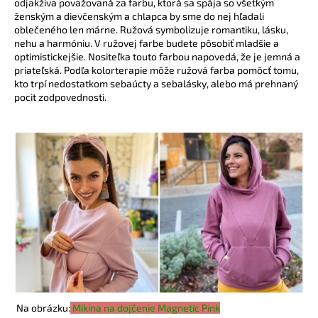
odjakživa považovaná za farbu, ktorá sa spája so všetkým
á
ženským a dievčenským a chlapca by sme do nej hľadali
oblečeného len márne. Ružová symbolizuje romantiku, lásku,
j
nehu a harmóniu. V ružovej farbe budete pôsobiť mladšie a
s
optimistickejšie. Nositeľka touto farbou napovedá, že je jemná a
ť
priateľská. Podľa kolorterapie môže ružová farba pomôcť tomu,
kto trpí nedostatkom sebaúcty a sebalásky, alebo má prehnaný
?
pocit zodpovednosti.
HĽADAŤ
O
d
p
o
r
ú
Na obrázku:
Mikina na dojčenie Magnetic Pink