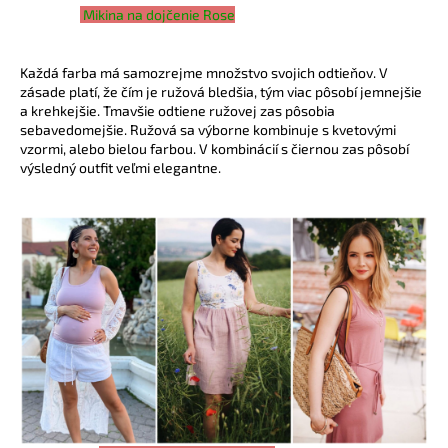
č
Mikina na dojčenie Rose
a
m
e
Každá farba má samozrejme množstvo svojich odtieňov. V
zásade platí, že čím je ružová bledšia, tým viac pôsobí jemnejšie
a krehkejšie. Tmavšie odtiene ružovej zas pôsobia
BAMBUSOVÉ
sebavedomejšie. Ružová sa výborne kombinuje s kvetovými
TIELKO
vzormi, alebo bielou farbou. V kombinácií s čiernou zas pôsobí
NA
výsledný outfit veľmi elegantne.
DOJČENIE
LATTE
€42,90