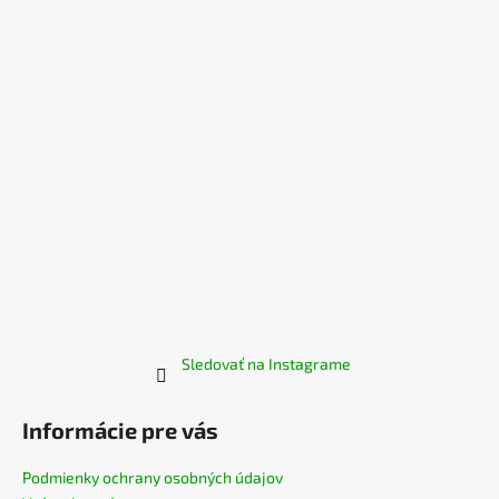
ä
t
i
e
Sledovať na Instagrame
Informácie pre vás
Podmienky ochrany osobných údajov