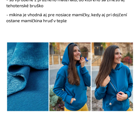
č
tehotenské bruško
a
m
- mikina je vhodná aj pre nosiace mamičky, kedy aj pri dojčení
ostane mamičkina hruď v teple
e
BAMBUSOVÉ
TRIČKO
NA
DOJČENIE
LATTE
€44,90