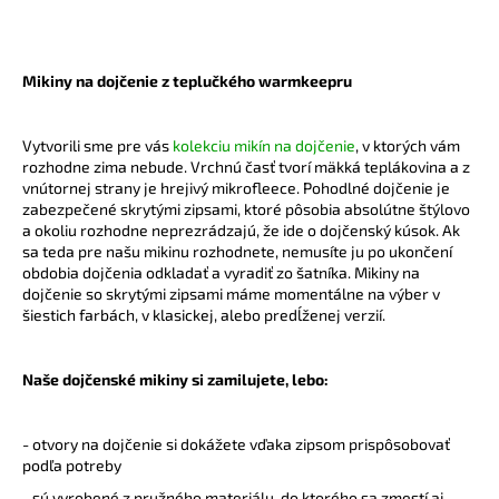
á
j
s
Mikiny na dojčenie z teplučkého warmkeepru
ť
?
Vytvorili sme pre vás
kolekciu mikín na dojčenie
, v ktorých vám
rozhodne zima nebude. Vrchnú časť tvorí mäkká teplákovina a z
vnútornej strany je hrejivý mikrofleece. Pohodlné dojčenie je
zabezpečené skrytými zipsami, ktoré pôsobia absolútne štýlovo
a okoliu rozhodne neprezrádzajú, že ide o dojčenský kúsok. Ak
sa teda pre našu mikinu rozhodnete, nemusíte ju po ukončení
HĽADAŤ
obdobia dojčenia odkladať a vyradiť zo šatníka. Mikiny na
dojčenie so skrytými zipsami máme momentálne na výber v
šiestich farbách, v klasickej, alebo predĺženej verzií.
O
d
Naše dojčenské mikiny si zamilujete, lebo:
p
o
- otvory na dojčenie si dokážete vďaka zipsom prispôsobovať
r
podľa potreby
ú
- sú vyrobené z pružného materiálu, do ktorého sa zmestí aj