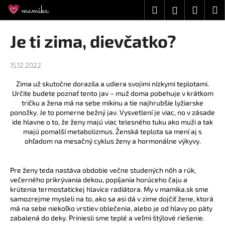
K
Prejsť
Hľadať
Náku
M
Prihláseni
na
o
obsah
Späť
Späť
košík
š
Je ti zima, dievčatko?
í
Č
k
15.12.2022
o
p
Zima už skutočne dorazila a udiera svojimi nízkymi teplotami.
o
Určite budete poznať tento jav – muž doma pobehuje v krátkom
tričku a žena má na sebe mikinu a tie najhrubšie lyžiarske
t
ponožky. Je to pomerne bežný jav. Vysvetlení je viac, no v zásade
r
ide hlavne o to, že ženy majú viac telesného tuku ako muži a tak
e
majú pomalší metabolizmus. Ženská teplota sa mení aj s
ohľadom na mesačný cyklus ženy a hormonálne výkyvy.
b
u
j
Pre ženy teda nastáva obdobie večne studených nôh a rúk,
večerného prikrývania dekou, popíjania horúceho čaju a
e
krútenia termostatickej hlavice radiátora. My v mamika.sk sme
t
samozrejme mysleli na to, ako sa asi dá v zime dojčiť žene, ktorá
má na sebe niekoľko vrstiev oblečenia, alebo je od hlavy po päty
e
zabalená do deky. Priniesli sme teplé a veľmi štýlové riešenie.
n