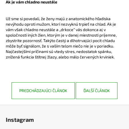
Ak je vám chladno neustále
Už sme si povedali, že ženy majú z anatomického hľadiska
nevýhodu oproti mužom, ktorí nezvyknú trpieť na chlad. Ak je
vám však chladno neustále a „drkoce“ vás dokonca aj v
spoločnosti iných žien, ktorým je v danej miestnosti príjemne,
zbystrite pozornosť. Takýto častý a dlhotrvajúci pocit chladu
môže byť signálom, že s vaším telom niečo nie je v poriadku.
Najčastejšími príčinami sú vtedy stres, nedostatok spánku,
znížená funkcia štítnej žlazy, alebo málo červených krviniek.
PREDCHÁDZAJÚCI ČLÁNOK
ĎALŠÍ ČLÁNOK
Z
á
Instagram
p