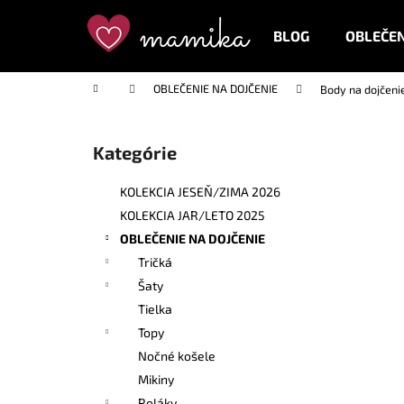
K
Prejsť
na
o
BLOG
OBLEČEN
obsah
Späť
Späť
š
do
do
í
Domov
OBLEČENIE NA DOJČENIE
Body na dojčeni
k
obchodu
obchodu
B
o
Kategórie
Preskočiť
č
kategórie
n
KOLEKCIA JESEŇ/ZIMA 2026
ý
KOLEKCIA JAR/LETO 2025
p
OBLEČENIE NA DOJČENIE
a
Tričká
n
Šaty
e
Tielka
l
Topy
Nočné košele
Mikiny
Roláky