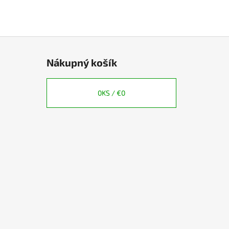
Nákupný košík
0
KS /
€0