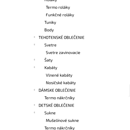
BAMBUSOVÉ TIELKO NA DOJČENIE
LATTE
Termo roláky
€42,90
Funkčné roláky
Tuniky
Body
TEHOTENSKÉ OBLEČENIE
Svetre
Svetre zavinovacie
Šaty
Kabáty
Vlnené kabáty
Nosičské kabáty
DÁMSKE OBLEČENIE
Termo nákrčníky
DETSKÉ OBLEČENIE
Sukne
Mušelínové sukne
Termo nákrčníky