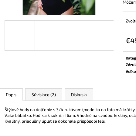
ZAVINOVACÍ NOSIČSKÝ A TEHOTENSKÝ
BAMBUSOVÉ TRI
Môžeme
SVETER
NUDE
€72,90
€44,90
Zvoľt
€4
Jedn
cena:
Kateg
Záru
Veľko
Popis
Súvisiace (2)
Diskusia
Štýlové body na dojčenie s 3/4 rukávom (modelka na foto má krátky 
Vaše bábätko. Hodí sa k sukni, rifliam. Vhodné na svadbu, krstiny, osla
Kvalitný, priedušný úplet sa dokonale prispôsobí telu.