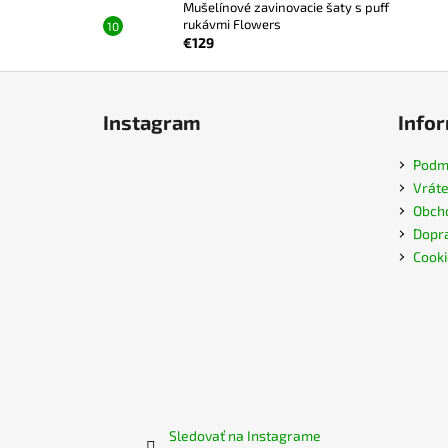
Mušelínové zavinovacie šaty s puff
rukávmi Flowers
€129
Z
á
Instagram
Infor
p
ä
Podmi
t
Vráte
i
Obch
e
Dopra
Cooki
Sledovať na Instagrame