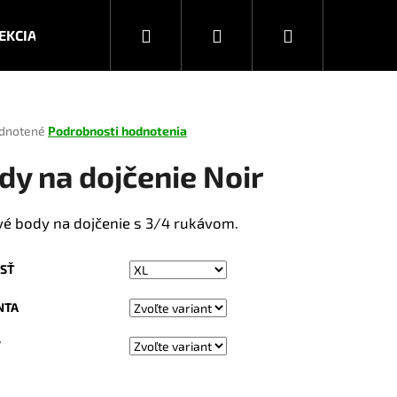
Hľadať
Prihlásenie
Nákupný
EKCIA JESEŇ/ZIMA 2026
KOLEKCIA JAR/LETO 2025
košík
rné
dnotené
Podrobnosti hodnotenia
enie
tu
dy na dojčenie Noir
vé body na dojčenie s 3/4 rukávom.
čiek.
SŤ
NTA
V
Nasledujúce