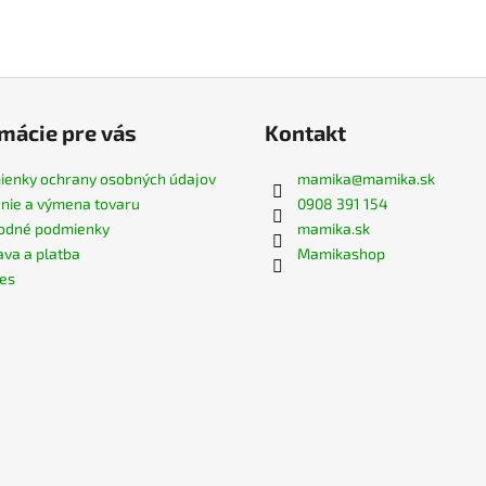
mácie pre vás
Kontakt
enky ochrany osobných údajov
mamika
@
mamika.sk
nie a výmena tovaru
0908 391 154
odné podmienky
mamika.sk
va a platba
Mamikashop
es