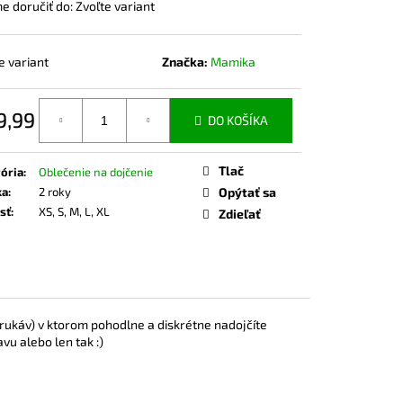
ČKO NA DOJČENIE ROSE
 doručiť do:
Zvoľte variant
e variant
Značka:
Mamika
9,99
DO KOŠÍKA
otková
Tlač
ória
:
Oblečenie na dojčenie
ka
:
2 roky
Opýtať sa
sť
:
XS, S, M, L, XL
Zdieľať
rukáv) v ktorom pohodlne a diskrétne nadojčíte
vu alebo len tak :)