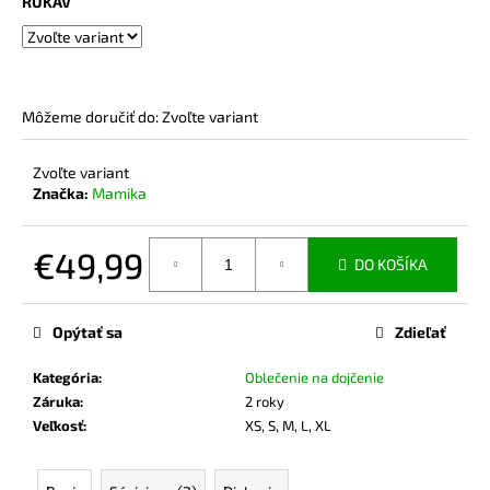
RUKÁV
č
a
m
e
Môžeme doručiť do:
Zvoľte variant
MIKINA
NA
Zvoľte variant
DOJČENIE
Značka:
Mamika
BEIGE
€74,90
€49,99
DO KOŠÍKA
Jednotková
cena:
Opýtať sa
Zdieľať
Kategória
:
Oblečenie na dojčenie
Záruka
:
2 roky
Veľkosť
:
XS, S, M, L, XL