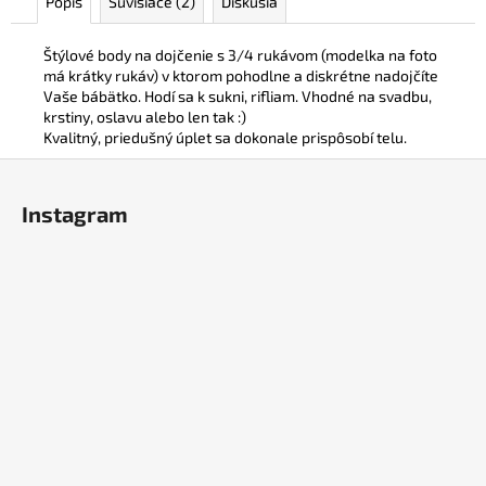
Popis
Súvisiace (2)
Diskusia
Štýlové body na dojčenie s 3/4 rukávom (modelka na foto
má krátky rukáv) v ktorom pohodlne a diskrétne nadojčíte
Vaše bábätko. Hodí sa k sukni, rifliam. Vhodné na svadbu,
krstiny, oslavu alebo len tak :)
Kvalitný, priedušný úplet sa dokonale prispôsobí telu.
Z
á
Instagram
p
ä
t
i
e