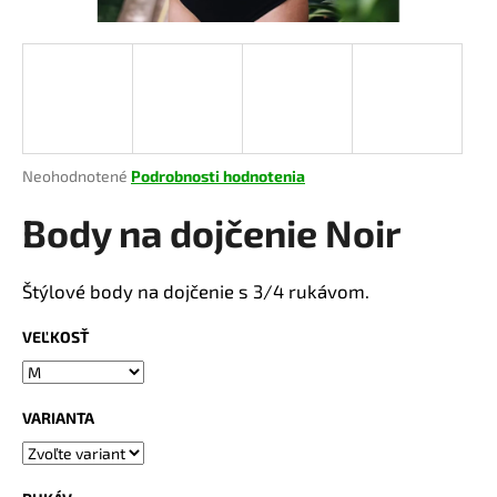
á
j
s
ť
?
Priemerné
Neohodnotené
Podrobnosti hodnotenia
hodnotenie
produktu
Body na dojčenie Noir
je
HĽADAŤ
0,0
z
Štýlové body na dojčenie s 3/4 rukávom.
5
hviezdičiek.
VEĽKOSŤ
O
d
p
VARIANTA
o
r
ú