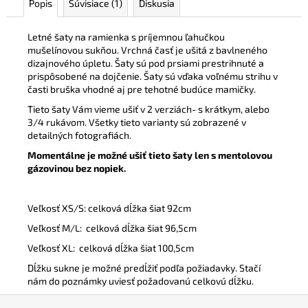
Popis
Súvisiace (1)
Diskusia
Letné šaty na ramienka s príjemnou ľahučkou
mušelínovou sukňou. Vrchná časť je ušitá z bavlneného
dizajnového úpletu. Šaty sú pod prsiami prestrihnuté a
prispôsobené na dojčenie. Šaty sú vďaka voľnému strihu v
časti bruška vhodné aj pre tehotné budúce mamičky.
Tieto šaty Vám vieme ušiť v 2 verziách- s krátkym, alebo
3/4 rukávom. Všetky tieto varianty sú zobrazené v
detailných fotografiách.
Momentálne je možné ušiť tieto šaty len s mentolovou
gázovinou bez nopiek.
Veľkosť XS/S: celková dĺžka šiat 92cm
Veľkosť M/L: celková dĺžka šiat 96,5cm
Veľkosť XL: celková dĺžka šiat 100,5cm
Dĺžku sukne je možné predĺžiť podľa požiadavky. Stačí
nám do poznámky uviesť požadovanú celkovú dĺžku.
Z