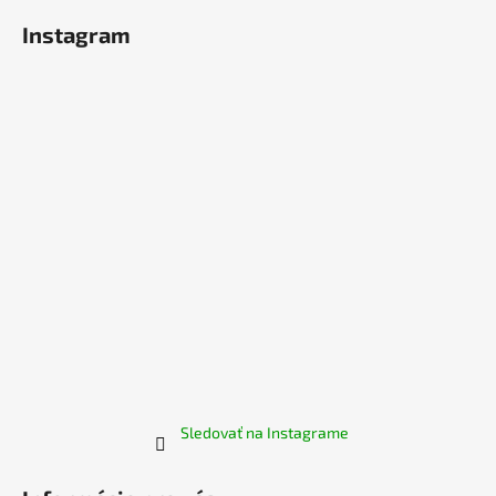
á
Instagram
p
ä
t
i
e
Sledovať na Instagrame