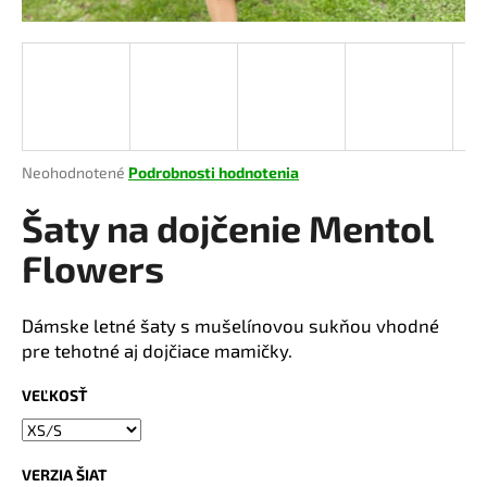
á
j
s
ť
?
Priemerné
Neohodnotené
Podrobnosti hodnotenia
hodnotenie
produktu
Šaty na dojčenie Mentol
je
HĽADAŤ
0,0
Flowers
z
5
hviezdičiek.
Dámske letné šaty s mušelínovou sukňou vhodné
O
pre tehotné aj dojčiace mamičky.
d
p
VEĽKOSŤ
o
r
ú
VERZIA ŠIAT