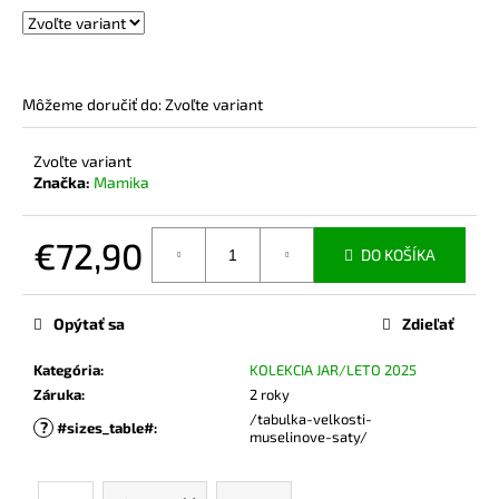
č
a
m
e
Môžeme doručiť do:
Zvoľte variant
BAMBUSOVÉ
Zvoľte variant
TRIČKO
NA
Značka:
Mamika
DOJČENIE
LATTE
€72,90
€44,90
DO KOŠÍKA
Jednotková
cena:
Opýtať sa
Zdieľať
Kategória
:
KOLEKCIA JAR/LETO 2025
Záruka
:
2 roky
/tabulka-velkosti-
?
#sizes_table#
:
muselinove-saty/