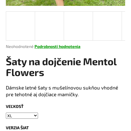
á
j
s
ť
?
Priemerné
Neohodnotené
Podrobnosti hodnotenia
hodnotenie
produktu
Šaty na dojčenie Mentol
je
HĽADAŤ
0,0
Flowers
z
5
hviezdičiek.
Dámske letné šaty s mušelínovou sukňou vhodné
O
pre tehotné aj dojčiace mamičky.
d
p
VEĽKOSŤ
o
r
ú
VERZIA ŠIAT