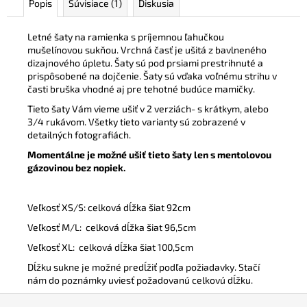
Popis
Súvisiace (1)
Diskusia
Letné šaty na ramienka s príjemnou ľahučkou
mušelínovou sukňou. Vrchná časť je ušitá z bavlneného
dizajnového úpletu. Šaty sú pod prsiami prestrihnuté a
prispôsobené na dojčenie. Šaty sú vďaka voľnému strihu v
časti bruška vhodné aj pre tehotné budúce mamičky.
Tieto šaty Vám vieme ušiť v 2 verziách- s krátkym, alebo
3/4 rukávom. Všetky tieto varianty sú zobrazené v
detailných fotografiách.
Momentálne je možné ušiť tieto šaty len s mentolovou
gázovinou bez nopiek.
Veľkosť XS/S: celková dĺžka šiat 92cm
Veľkosť M/L: celková dĺžka šiat 96,5cm
Veľkosť XL: celková dĺžka šiat 100,5cm
Dĺžku sukne je možné predĺžiť podľa požiadavky. Stačí
nám do poznámky uviesť požadovanú celkovú dĺžku.
Z