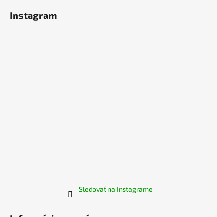
á
Instagram
p
ä
t
i
e
Sledovať na Instagrame