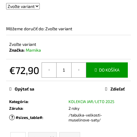
č
a
m
e
Môžeme doručiť do:
Zvoľte variant
MIKINA
Zvoľte variant
NA
DOJČENIE
Značka:
Mamika
BEIGE
€74,90
€72,90
DO KOŠÍKA
Jednotková
cena:
Opýtať sa
Zdieľať
Kategória
:
KOLEKCIA JAR/LETO 2025
Záruka
:
2 roky
/tabulka-velkosti-
?
#sizes_table#
:
muselinove-saty/